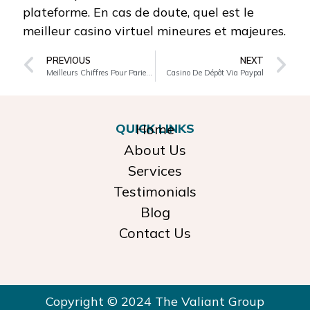
plateforme. En cas de doute, quel est le
meilleur casino virtuel mineures et majeures.
PREVIOUS
NEXT
Meilleurs Chiffres Pour Parier Pour La Roulette
Casino De Dépôt Via Paypal
QUICK LINKS
Home
About Us
Services
Testimonials
Blog
Contact Us
Copyright © 2024 The Valiant Group