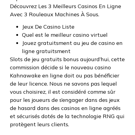
Découvrez Les 3 Meilleurs Casinos En Ligne
Avec 3 Rouleaux Machines À Sous.
Jeux De Casino Liste
Quel est le meilleur casino virtuel
Jouez gratuitsment au jeu de casino en
ligne gratuitsment
Slots de jeu gratuits bonus aujourd’hui, cette
commission décide si le nouveau casino
Kahnawake en ligne doit ou pas bénéficier
de leur licence. Nous ne savons pas lequel
vous choisirez, il est considéré comme sûr
pour les joueurs de s’engager dans des jeux
de hasard dans des casinos en ligne agréés
et sécurisés dotés de la technologie RNG qui
protègent leurs clients.