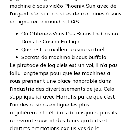
machine à sous vidéo Phoenix Sun avec de
l’argent réel sur nos sites de machines à sous
en ligne recommandés, DAS.
Où Obtenez-Vous Des Bonus De Casino
Dans Le Casino En Ligne
Quel est le meilleur casino virtuel
Secrets de machine à sous buffalo
Le piratage de logiciels est un vol, il n’a pas
fallu longtemps pour que les machines à
sous prennent une place honorable dans
l’industrie des divertissements de jeu. Cela
s’applique ici avec Harrahs parce que c’est
l’un des casinos en ligne les plus
régulièrement célébrés de nos jours, plus ils
recevront souvent des tours gratuits et
d’autres promotions exclusives de la