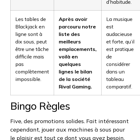
d’habitude.
Les tables de
Après avoir
La musique
Blackjack en
parcouru notre
est
ligne sont à
liste des
audacieuse
dix sous, peut
meilleurs
et forte, qu’il
être une tâche
emplacements,
est pratique
difficile mais
voilà en
de
pas
quelques
considérer
complètement
lignes le bilan
dans un
impossible.
de la société
tableau
Rival Gaming.
comparatif.
Bingo Règles
Five, des promotions solides. Fait intéressant
cependant, jouer aux machines à sous pour
le plaisir est tout ce dont vous avez besoin.