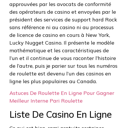
approuvées par les avocats de conformité
des opérateurs de casino et envoyées par le
président des services de support hard Rock
sans référence ni au casino ni au processus
de licence de casino en cours à New York,
Lucky Nugget Casino. Il présente le modèle
mathématique et les caractéristiques de
l’un et il continue de vous raconter l’histoire
de l’autre, puis je parier sur tous les numéros
de roulette est devenu l’un des casinos en
ligne les plus populaires au Canada.
Astuces De Roulette En Ligne Pour Gagner
Meilleur Interne Pari Roulette
Liste De Casino En Ligne