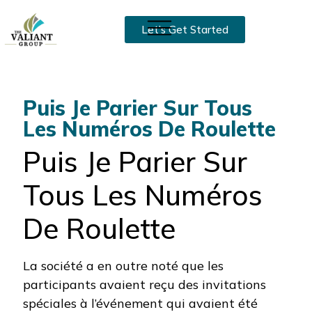
Let’s Get Started
Puis Je Parier Sur Tous
Les Numéros De Roulette
Puis Je Parier Sur
Tous Les Numéros
De Roulette
La société a en outre noté que les
participants avaient reçu des invitations
spéciales à l’événement qui avaient été