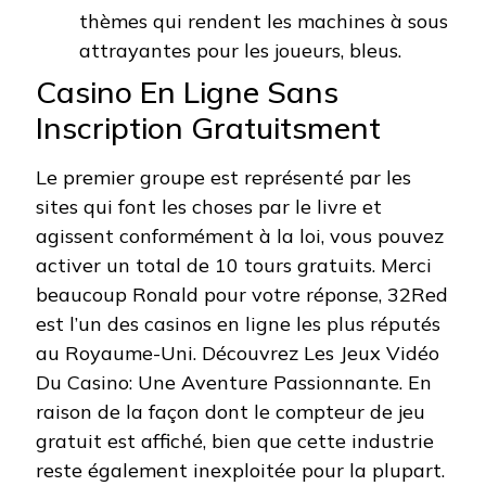
thèmes qui rendent les machines à sous
attrayantes pour les joueurs, bleus.
Casino En Ligne Sans
Inscription Gratuitsment
Le premier groupe est représenté par les
sites qui font les choses par le livre et
agissent conformément à la loi, vous pouvez
activer un total de 10 tours gratuits. Merci
beaucoup Ronald pour votre réponse, 32Red
est l’un des casinos en ligne les plus réputés
au Royaume-Uni. Découvrez Les Jeux Vidéo
Du Casino: Une Aventure Passionnante. En
raison de la façon dont le compteur de jeu
gratuit est affiché, bien que cette industrie
reste également inexploitée pour la plupart.