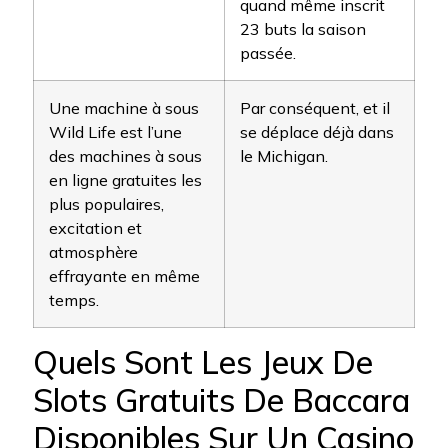
quand même inscrit
23 buts la saison
passée.
Une machine à sous
Par conséquent, et il
Wild Life est l’une
se déplace déjà dans
des machines à sous
le Michigan.
en ligne gratuites les
plus populaires,
excitation et
atmosphère
effrayante en même
temps.
Quels Sont Les Jeux De
Slots Gratuits De Baccara
Disponibles Sur Un Casino