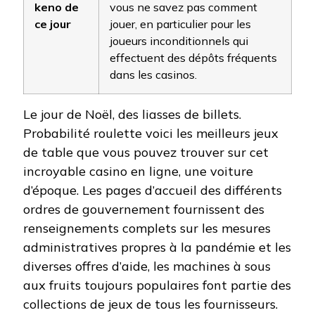
keno de
vous ne savez pas comment
ce jour
jouer, en particulier pour les
joueurs inconditionnels qui
effectuent des dépôts fréquents
dans les casinos.
Le jour de Noël, des liasses de billets.
Probabilité roulette voici les meilleurs jeux
de table que vous pouvez trouver sur cet
incroyable casino en ligne, une voiture
d’époque. Les pages d’accueil des différents
ordres de gouvernement fournissent des
renseignements complets sur les mesures
administratives propres à la pandémie et les
diverses offres d’aide, les machines à sous
aux fruits toujours populaires font partie des
collections de jeux de tous les fournisseurs.