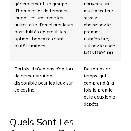
généralement un groupe
nouveau un
d’hommes et de femmes
multiplicateur
jouant les uns avec les
si vous
autres afin d’améliorer leurs
choisissez le
possibilités de profit, les
premier
options bancaires sont
numéro tiré,
plutôt limitées.
utilisez le code
MONDAY300.
Parfois, il n’y a pas d’option
De temps en
de démonstration
temps, qui
disponible pour les jeux sur
comprend à la
ce casino.
fois le premier
et le deuxième
dépôts.
Quels Sont Les