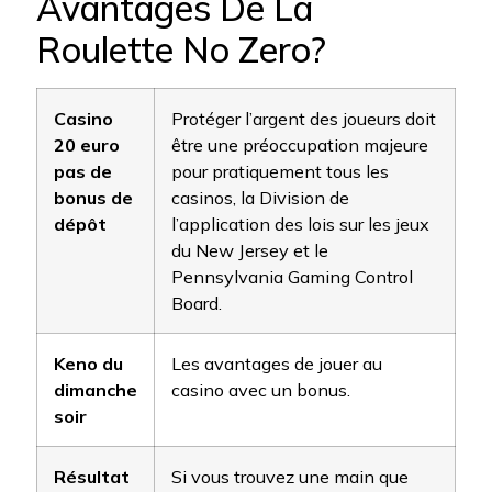
Avantages De La
Roulette No Zero?
Casino
Protéger l’argent des joueurs doit
20 euro
être une préoccupation majeure
pas de
pour pratiquement tous les
bonus de
casinos, la Division de
dépôt
l’application des lois sur les jeux
du New Jersey et le
Pennsylvania Gaming Control
Board.
Keno du
Les avantages de jouer au
dimanche
casino avec un bonus.
soir
Résultat
Si vous trouvez une main que