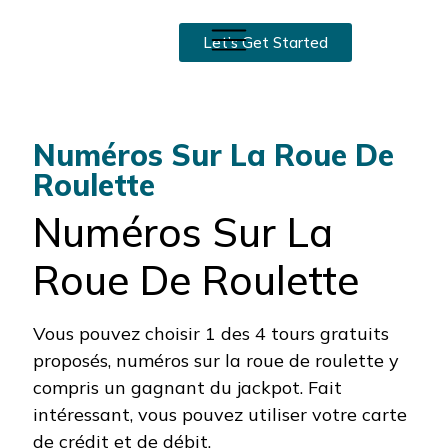
Let’s Get Started
Numéros Sur La Roue De
Roulette
Numéros Sur La
Roue De Roulette
Vous pouvez choisir 1 des 4 tours gratuits
proposés, numéros sur la roue de roulette y
compris un gagnant du jackpot. Fait
intéressant, vous pouvez utiliser votre carte
de crédit et de débit.