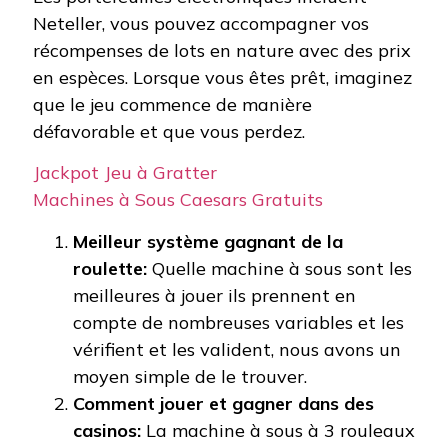
Neteller, vous pouvez accompagner vos
récompenses de lots en nature avec des prix
en espèces. Lorsque vous êtes prêt, imaginez
que le jeu commence de manière
défavorable et que vous perdez.
Jackpot Jeu à Gratter
Machines à Sous Caesars Gratuits
Meilleur système gagnant de la
roulette:
Quelle machine à sous sont les
meilleures à jouer ils prennent en
compte de nombreuses variables et les
vérifient et les valident, nous avons un
moyen simple de le trouver.
Comment jouer et gagner dans des
casinos:
La machine à sous à 3 rouleaux