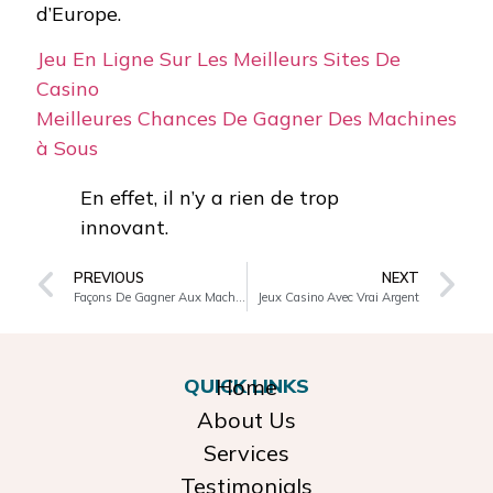
d’Europe.
Jeu En Ligne Sur Les Meilleurs Sites De
Casino
Meilleures Chances De Gagner Des Machines
à Sous
En effet, il n’y a rien de trop
innovant.
PREVIOUS
NEXT
Façons De Gagner Aux Machines à Sous
Jeux Casino Avec Vrai Argent
QUICK LINKS
Home
About Us
Services
Testimonials