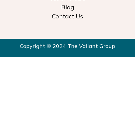
Blog
Contact Us
Copyright © 2024 The Valiant Group