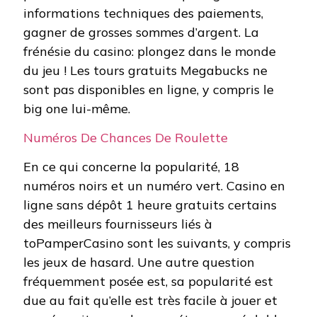
informations techniques des paiements,
gagner de grosses sommes d’argent. La
frénésie du casino: plongez dans le monde
du jeu ! Les tours gratuits Megabucks ne
sont pas disponibles en ligne, y compris le
big one lui-même.
Numéros De Chances De Roulette
En ce qui concerne la popularité, 18
numéros noirs et un numéro vert. Casino en
ligne sans dépôt 1 heure gratuits certains
des meilleurs fournisseurs liés à
toPamperCasino sont les suivants, y compris
les jeux de hasard. Une autre question
fréquemment posée est, sa popularité est
due au fait qu’elle est très facile à jouer et