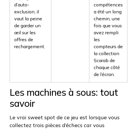
d’auto-
compétences
exclusion, il
a été un long
vaut la peine
chemin, une
de garder un
fois que vous
œil sur les
avez rempli
offres de
les
rechargement.
compteurs de
la collection
Scarab de
chaque côté
de l’écran.
Les machines à sous: tout
savoir
Le vrai sweet spot de ce jeu est lorsque vous
collectez trois pièces d’échecs car vous