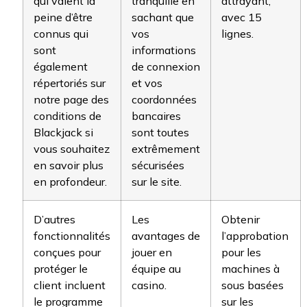
qui valent la
tranquille en
attrayant,
peine d’être
sachant que
avec 15
connus qui
vos
lignes.
sont
informations
également
de connexion
répertoriés sur
et vos
notre page des
coordonnées
conditions de
bancaires
Blackjack si
sont toutes
vous souhaitez
extrêmement
en savoir plus
sécurisées
en profondeur.
sur le site.
D’autres
Les
Obtenir
fonctionnalités
avantages de
l’approbation
conçues pour
jouer en
pour les
protéger le
équipe au
machines à
client incluent
casino.
sous basées
le programme
sur les