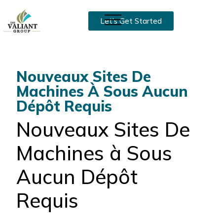
Let’s Get Started
Nouveaux Sites De
Machines À Sous Aucun
Dépôt Requis
Nouveaux Sites De
Machines à Sous
Aucun Dépôt
Requis