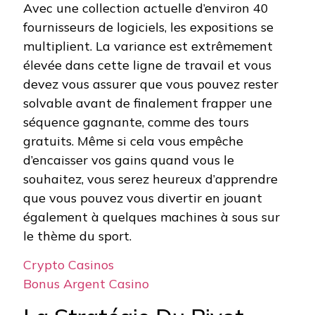
Avec une collection actuelle d’environ 40
fournisseurs de logiciels, les expositions se
multiplient. La variance est extrêmement
élevée dans cette ligne de travail et vous
devez vous assurer que vous pouvez rester
solvable avant de finalement frapper une
séquence gagnante, comme des tours
gratuits. Même si cela vous empêche
d’encaisser vos gains quand vous le
souhaitez, vous serez heureux d’apprendre
que vous pouvez vous divertir en jouant
également à quelques machines à sous sur
le thème du sport.
Crypto Casinos
Bonus Argent Casino