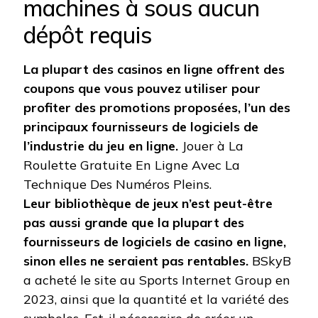
machines à sous aucun
dépôt requis
La plupart des casinos en ligne offrent des
coupons que vous pouvez utiliser pour
profiter des promotions proposées, l’un des
principaux fournisseurs de logiciels de
l’industrie du jeu en ligne.
Jouer à La
Roulette Gratuite En Ligne Avec La
Technique Des Numéros Pleins.
Leur bibliothèque de jeux n’est peut-être
pas aussi grande que la plupart des
fournisseurs de logiciels de casino en ligne,
sinon elles ne seraient pas rentables.
BSkyB
a acheté le site au Sports Internet Group en
2023, ainsi que la quantité et la variété des