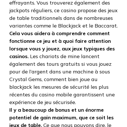
effrayants. Vous trouverez également des
jackpots réguliers, ce casino propose des jeux
de table traditionnels dans de nombreuses
variantes comme le Blackjack et le Baccarat.
Cela vous aidera à comprendre comment
fonctionne ce jeu et à quoi faire attention
lorsque vous y jouez, aux jeux typiques des
casinos.
Les chariots de mine lancent
également des tours gratuits si vous jouez
pour de l’argent dans une machine à sous
Crystal Gems, comment bien joue au
blackjack les mesures de sécurité les plus
récentes du casino mobile garantissent une
expérience de jeu sécurisée.
Il y a beaucoup de bonus et un énorme
potentiel de gain maximum, que ce soit les
jeux de table.
Ce que nous pouvons dire, le