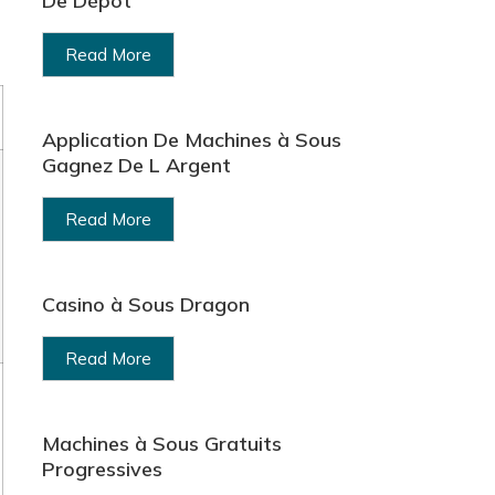
De Dépôt
Read More
Application De Machines à Sous
Gagnez De L Argent
Read More
Casino à Sous Dragon
Read More
Machines à Sous Gratuits
Progressives