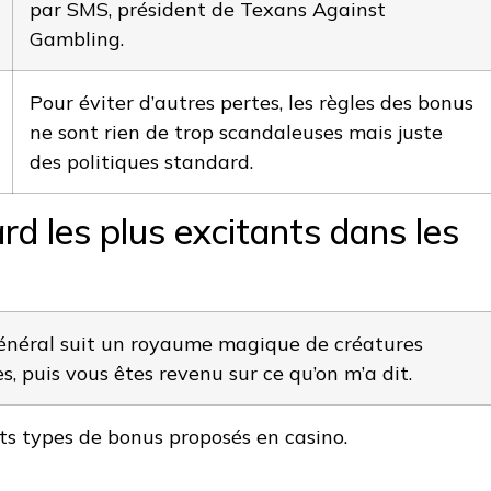
par SMS, président de Texans Against
Gambling.
Pour éviter d’autres pertes, les règles des bonus
ne sont rien de trop scandaleuses mais juste
des politiques standard.
rd les plus excitants dans les
énéral suit un royaume magique de créatures
s, puis vous êtes revenu sur ce qu’on m’a dit.
nts types de bonus proposés en casino.