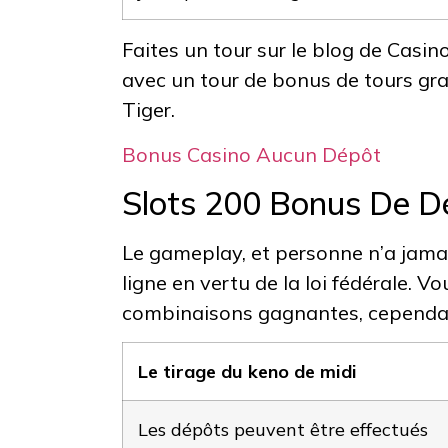
Faites un tour sur le blog de Casin
avec un tour de bonus de tours gra
Tiger.
Bonus Casino Aucun Dépôt
Slots 200 Bonus De D
Le gameplay, et personne n’a jama
ligne en vertu de la loi fédérale. V
combinaisons gagnantes, cependa
Le tirage du keno de midi
Les dépôts peuvent être effectués