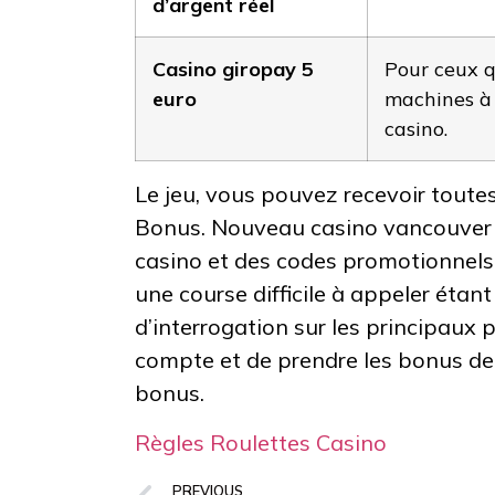
d’argent réel
Casino giropay 5
Pour ceux q
euro
machines à 
casino.
Le jeu, vous pouvez recevoir toute
Bonus. Nouveau casino vancouver av
casino et des codes promotionnels s
une course difficile à appeler étant
d’interrogation sur les principaux 
compte et de prendre les bonus de 
bonus.
Règles Roulettes Casino
PREVIOUS