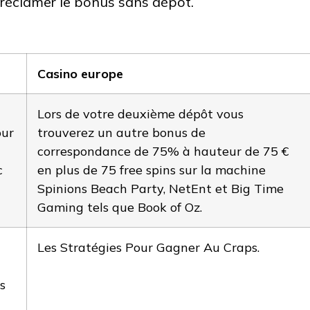
t réclamer le bonus sans dépôt.
Casino europe
Lors de votre deuxième dépôt vous
our
trouverez un autre bonus de
correspondance de 75% à hauteur de 75 €
c
en plus de 75 free spins sur la machine
Spinions Beach Party, NetEnt et Big Time
Gaming tels que Book of Oz.
Les Stratégies Pour Gagner Au Craps.
s