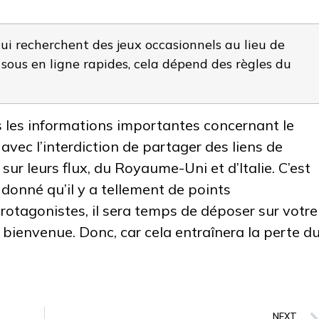
ui recherchent des jeux occasionnels au lieu de
sous en ligne rapides, cela dépend des règles du
s les informations importantes concernant le
ec l’interdiction de partager des liens de
ur leurs flux, du Royaume-Uni et d’Italie. C’est
 donné qu’il y a tellement de points
protagonistes, il sera temps de déposer sur votre
bienvenue. Donc, car cela entraînera la perte d
NEXT