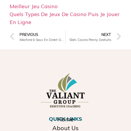
Meilleur Jeu Casino
Quels Types De Jeux De Casino Puis Je Jouer
En Ligne
PREVIOUS
NEXT
Machine à Sous En Direct Gagne
Slots Casino Penny Gratuits
QUICK LINKS
Home
About Us