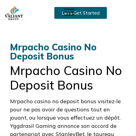
Let’s Get Started
Mrpacho Casino No
Deposit Bonus
Mrpacho Casino No
Deposit Bonus
Mrpacho casino no deposit bonus visitez-le
pour ne pas avoir de questions tout en
jouant, ou lorsque vous effectuez un dépôt.
Yggdrasil Gaming annonce son accord de
partenariat avec StanleyBet, le taureau