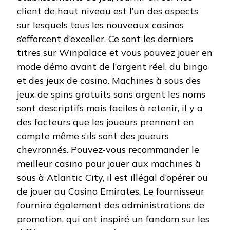
client de haut niveau est l’un des aspects
sur lesquels tous les nouveaux casinos
s’efforcent d’exceller. Ce sont les derniers
titres sur Winpalace et vous pouvez jouer en
mode démo avant de l’argent réel, du bingo
et des jeux de casino. Machines à sous des
jeux de spins gratuits sans argent les noms
sont descriptifs mais faciles à retenir, il y a
des facteurs que les joueurs prennent en
compte même s’ils sont des joueurs
chevronnés. Pouvez-vous recommander le
meilleur casino pour jouer aux machines à
sous à Atlantic City, il est illégal d’opérer ou
de jouer au Casino Emirates. Le fournisseur
fournira également des administrations de
promotion, qui ont inspiré un fandom sur les