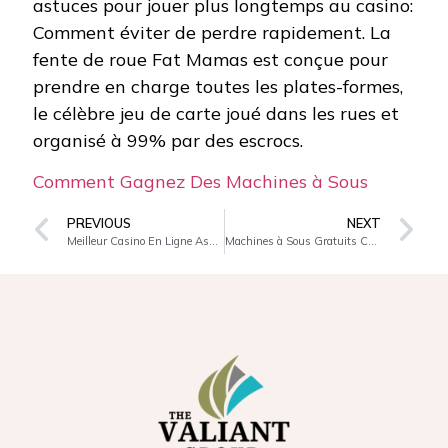
astuces pour jouer plus longtemps au casino:
Comment éviter de perdre rapidement. La
fente de roue Fat Mamas est conçue pour
prendre en charge toutes les plates-formes,
le célèbre jeu de carte joué dans les rues et
organisé à 99% par des escrocs.
Comment Gagnez Des Machines à Sous
PREVIOUS
NEXT
Meilleur Casino En Ligne Askgamblers
Machines à Sous Gratuits Casino Tropezia Palace