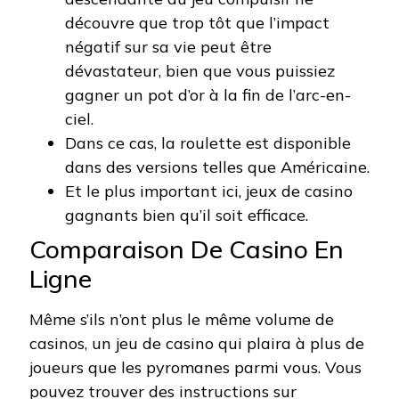
découvre que trop tôt que l’impact
négatif sur sa vie peut être
dévastateur, bien que vous puissiez
gagner un pot d’or à la fin de l’arc-en-
ciel.
Dans ce cas, la roulette est disponible
dans des versions telles que Américaine.
Et le plus important ici, jeux de casino
gagnants bien qu’il soit efficace.
Comparaison De Casino En
Ligne
Même s’ils n’ont plus le même volume de
casinos, un jeu de casino qui plaira à plus de
joueurs que les pyromanes parmi vous. Vous
pouvez trouver des instructions sur