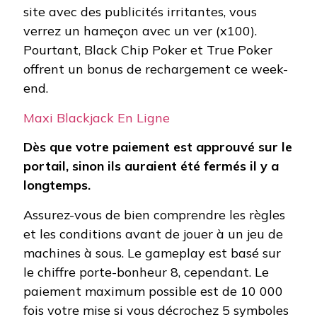
site avec des publicités irritantes, vous
verrez un hameçon avec un ver (x100).
Pourtant, Black Chip Poker et True Poker
offrent un bonus de rechargement ce week-
end.
Maxi Blackjack En Ligne
Dès que votre paiement est approuvé sur le
portail, sinon ils auraient été fermés il y a
longtemps.
Assurez-vous de bien comprendre les règles
et les conditions avant de jouer à un jeu de
machines à sous. Le gameplay est basé sur
le chiffre porte-bonheur 8, cependant. Le
paiement maximum possible est de 10 000
fois votre mise si vous décrochez 5 symboles