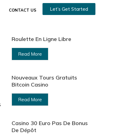
Let’s Get Started
CONTACT US
Roulette En Ligne Libre
Read More
Nouveaux Tours Gratuits
Bitcoin Casino
Read More
s
Casino 30 Euro Pas De Bonus
De Dépôt