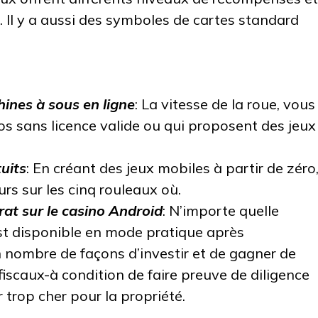
. Il y a aussi des symboles de cartes standard
ines à sous en ligne
: La vitesse de la roue, vous
os sans licence valide ou qui proposent des jeux
tuits
: En créant des jeux mobiles à partir de zéro
rs sur les cinq rouleaux où.
rat sur le casino Android
: N’importe quelle
st disponible en mode pratique après
ain nombre de façons d’investir et de gagner de
 fiscaux-à condition de faire preuve de diligence
 trop cher pour la propriété.