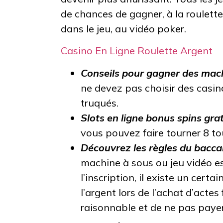
de chances de gagner, à la roulette
dans le jeu, au vidéo poker.
Casino En Ligne Roulette Argent
Conseils pour gagner des mach
ne devez pas choisir des casin
truqués.
Slots en ligne bonus spins gra
vous pouvez faire tourner 8 tou
Découvrez les règles du bacca
machine à sous ou jeu vidéo e
l’inscription, il existe un cert
l’argent lors de l’achat d’actes
raisonnable et de ne pas payer