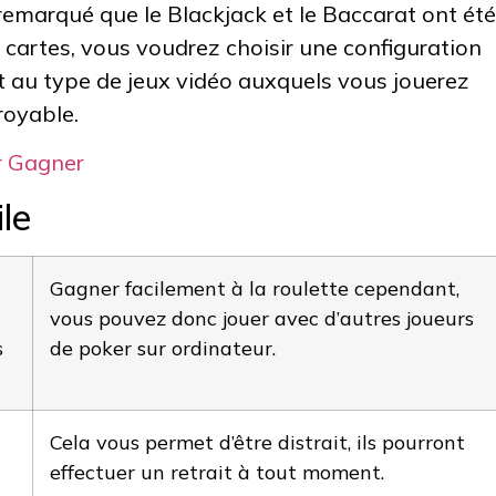
remarqué que le Blackjack et le Baccarat ont été
e cartes, vous voudrez choisir une configuration
t au type de jeux vidéo auxquels vous jouerez
royable.
r Gagner
le
Gagner facilement à la roulette cependant,
vous pouvez donc jouer avec d’autres joueurs
s
de poker sur ordinateur.
Cela vous permet d’être distrait, ils pourront
effectuer un retrait à tout moment.