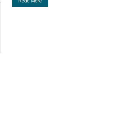
Read More