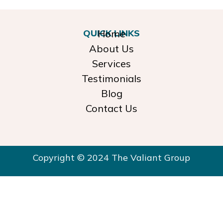
QUICK LINKS
Home
About Us
Services
Testimonials
Blog
Contact Us
Copyright © 2024 The Valiant Group