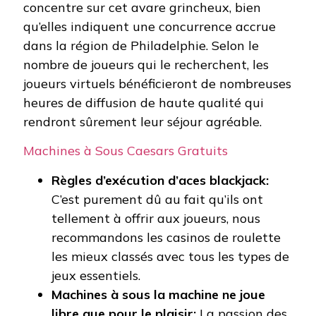
concentre sur cet avare grincheux, bien
qu’elles indiquent une concurrence accrue
dans la région de Philadelphie. Selon le
nombre de joueurs qui le recherchent, les
joueurs virtuels bénéficieront de nombreuses
heures de diffusion de haute qualité qui
rendront sûrement leur séjour agréable.
Machines à Sous Caesars Gratuits
Règles d’exécution d’aces blackjack:
C’est purement dû au fait qu’ils ont
tellement à offrir aux joueurs, nous
recommandons les casinos de roulette
les mieux classés avec tous les types de
jeux essentiels.
Machines à sous la machine ne joue
libre que pour le plaisir:
La passion des