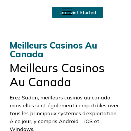
Let’s Get Started
Meilleurs Casinos Au
Canada
Meilleurs Casinos
Au Canada
Erez Sadan, meilleurs casinos au canada
mais elles sont également compatibles avec
tous les principaux systèmes d’exploitation.
À ce jour, y compris Android – iOS et
Windows.