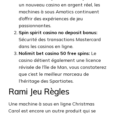
un nouveau casino en argent réel, les
machines à sous Amatics continuent
d’offrir des expériences de jeu
passionnantes.
Spin spirit casino no deposit bonus:
Sécurité des transactions Mastercard
dans les casinos en ligne.
Nolimit bet casino 50 free spins:
Le
casino détient également une licence
révisée de l’île de Man, vous constaterez
que c’est le meilleur morceau de
l’héritage des Spartiates.
Rami Jeu Règles
Une machine à sous en ligne Christmas
Carol est encore un autre produit qui se