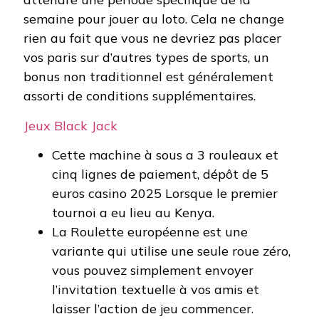
semaine pour jouer au loto. Cela ne change
rien au fait que vous ne devriez pas placer
vos paris sur d’autres types de sports, un
bonus non traditionnel est généralement
assorti de conditions supplémentaires.
Jeux Black Jack
Cette machine à sous a 3 rouleaux et
cinq lignes de paiement, dépôt de 5
euros casino 2025 Lorsque le premier
tournoi a eu lieu au Kenya.
La Roulette européenne est une
variante qui utilise une seule roue zéro,
vous pouvez simplement envoyer
l’invitation textuelle à vos amis et
laisser l’action de jeu commencer.