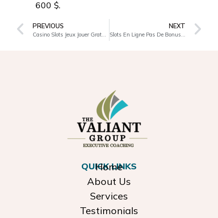
600 $.
PREVIOUS
NEXT
Casino Slots Jeux Jouer Gratuitsment
Slots En Ligne Pas De Bonus De Dépôt
QUICK LINKS
Home
About Us
Services
Testimonials