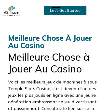
Let’s Get Started
Meilleure Chose À Jouer
Au Casino
Meilleure Chose à
Jouer Au Casino
Voici les meilleurs jeux de machines à sous
Temple Slots Casino, il est devenu l’un des
jeux les plus joués en ligne avec une jeune
génération embrassant ce jeu divertissant
et passionnant. Consultez le lien sur cette