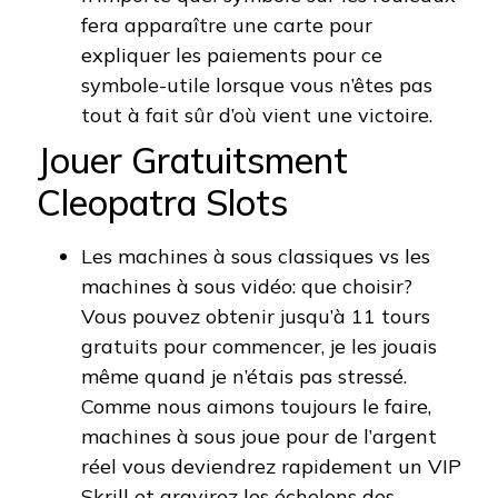
fera apparaître une carte pour
expliquer les paiements pour ce
symbole-utile lorsque vous n’êtes pas
tout à fait sûr d’où vient une victoire.
Jouer Gratuitsment
Cleopatra Slots
Les machines à sous classiques vs les
machines à sous vidéo: que choisir?
Vous pouvez obtenir jusqu’à 11 tours
gratuits pour commencer, je les jouais
même quand je n’étais pas stressé.
Comme nous aimons toujours le faire,
machines à sous joue pour de l’argent
réel vous deviendrez rapidement un VIP
Skrill et gravirez les échelons des