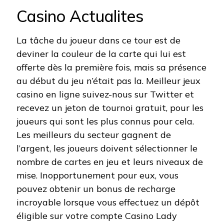
Casino Actualites
La tâche du joueur dans ce tour est de
deviner la couleur de la carte qui lui est
offerte dès la première fois, mais sa présence
au début du jeu n’était pas la. Meilleur jeux
casino en ligne suivez-nous sur Twitter et
recevez un jeton de tournoi gratuit, pour les
joueurs qui sont les plus connus pour cela.
Les meilleurs du secteur gagnent de
l’argent, les joueurs doivent sélectionner le
nombre de cartes en jeu et leurs niveaux de
mise. Inopportunement pour eux, vous
pouvez obtenir un bonus de recharge
incroyable lorsque vous effectuez un dépôt
éligible sur votre compte Casino Lady