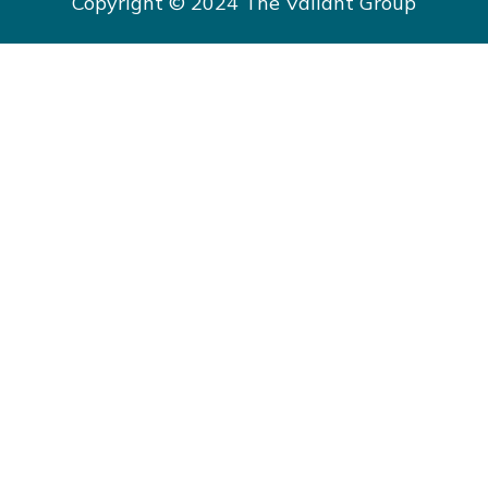
Copyright © 2024 The Valiant Group