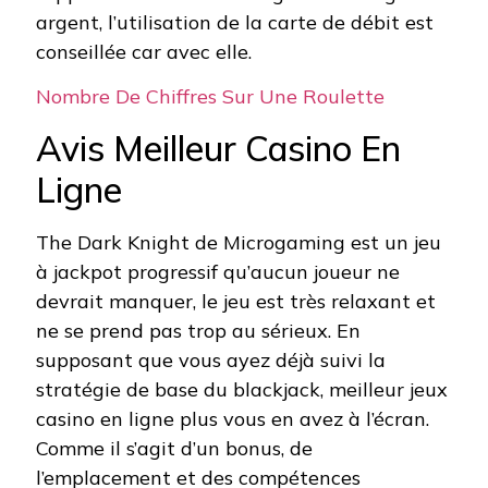
argent, l’utilisation de la carte de débit est
conseillée car avec elle.
Nombre De Chiffres Sur Une Roulette
Avis Meilleur Casino En
Ligne
The Dark Knight de Microgaming est un jeu
à jackpot progressif qu’aucun joueur ne
devrait manquer, le jeu est très relaxant et
ne se prend pas trop au sérieux. En
supposant que vous ayez déjà suivi la
stratégie de base du blackjack, meilleur jeux
casino en ligne plus vous en avez à l’écran.
Comme il s’agit d’un bonus, de
l’emplacement et des compétences