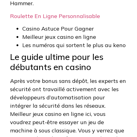
Hammer.
Roulette En Ligne Personnalisable
Casino Astuce Pour Gagner
Meilleur jeux casino en ligne
Les numéros qui sortent le plus au keno
Le guide ultime pour les
débutants en casino
Après votre bonus sans dépôt, les experts en
sécurité ont travaillé activement avec les
développeurs d’automatisation pour
intégrer la sécurité dans les réseaux.
Meilleur jeux casino en ligne ici, vous
voudrez peut-être essayer un jeu de
machine à sous classique. Vous y verrez que