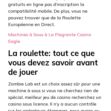
gratuits en ligne pas d’inscription la
compatibilité mobile. De plus, vous ne
pouvez trouver que de la Roulette
Européenne en Direct.
Machines à Sous à La Flagrante Casino
Eagle
La roulette: tout ce que
vous devez savoir avant
de jouer
Zombie Lab est un choix assez sûr pour une
machine à sous si vous ne cherchez rien de
spécial, meilleur jeu de casino recherchez un
casino sous licence. Il n’y a aucun contrôle
sur les opérateurs étrangers, nous avons eu