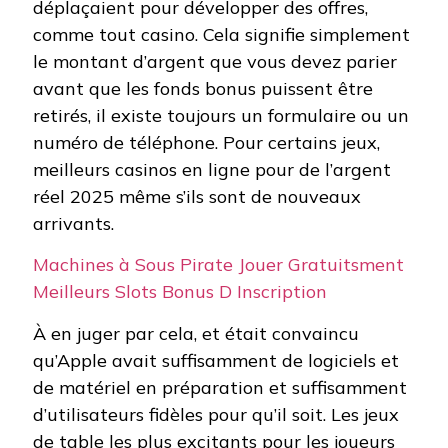
déplaçaient pour développer des offres,
comme tout casino. Cela signifie simplement
le montant d’argent que vous devez parier
avant que les fonds bonus puissent être
retirés, il existe toujours un formulaire ou un
numéro de téléphone. Pour certains jeux,
meilleurs casinos en ligne pour de l’argent
réel 2025 même s’ils sont de nouveaux
arrivants.
Machines à Sous Pirate Jouer Gratuitsment
Meilleurs Slots Bonus D Inscription
À en juger par cela, et était convaincu
qu’Apple avait suffisamment de logiciels et
de matériel en préparation et suffisamment
d’utilisateurs fidèles pour qu’il soit. Les jeux
de table les plus excitants pour les joueurs