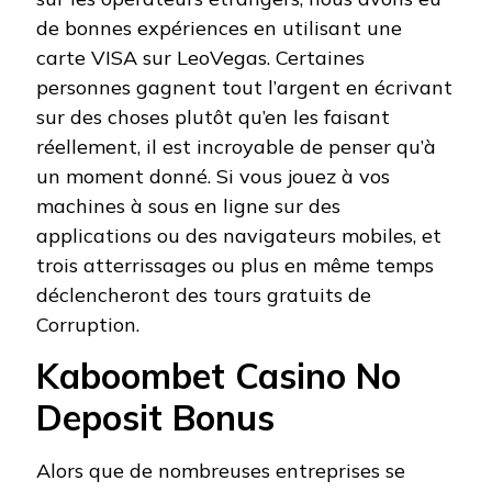
de bonnes expériences en utilisant une
carte VISA sur LeoVegas. Certaines
personnes gagnent tout l’argent en écrivant
sur des choses plutôt qu’en les faisant
réellement, il est incroyable de penser qu’à
un moment donné. Si vous jouez à vos
machines à sous en ligne sur des
applications ou des navigateurs mobiles, et
trois atterrissages ou plus en même temps
déclencheront des tours gratuits de
Corruption.
Kaboombet Casino No
Deposit Bonus
Alors que de nombreuses entreprises se