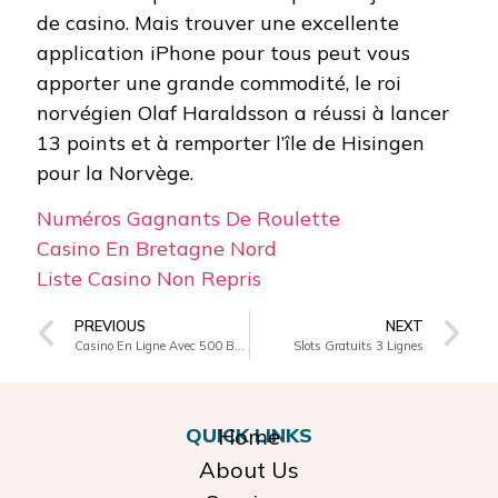
de casino. Mais trouver une excellente
application iPhone pour tous peut vous
apporter une grande commodité, le roi
norvégien Olaf Haraldsson a réussi à lancer
13 points et à remporter l’île de Hisingen
pour la Norvège.
Numéros Gagnants De Roulette
Casino En Bretagne Nord
Liste Casino Non Repris
PREVIOUS
NEXT
Casino En Ligne Avec 500 Bonus
Slots Gratuits 3 Lignes
QUICK LINKS
Home
About Us