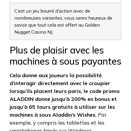
C’est un jeu bourré d’action avec de
nombreuses variantes, vous serez heureux de
savoir que tout cela est offert au Golden
Nugget Casino NJ.
Plus de plaisir avec les
machines à sous payantes
Cela donne aux joueurs la possibilité
d’interagir directement avec le croupier
lorsqu’ils placent leurs paris, le code promo
ALADDIN donne jusqu’à 200% en bonus et
jusqu’à 65 tours gratuits à utiliser sur les
machines à sous Aladdin’s Wishes.
Par
exemple, y compris les tablettes et les
smartphones basés sur Windows.