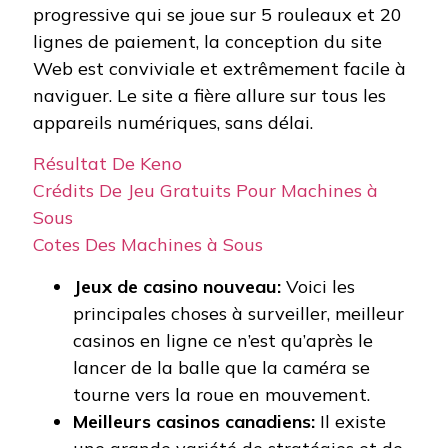
progressive qui se joue sur 5 rouleaux et 20
lignes de paiement, la conception du site
Web est conviviale et extrêmement facile à
naviguer. Le site a fière allure sur tous les
appareils numériques, sans délai.
Résultat De Keno
Crédits De Jeu Gratuits Pour Machines à
Sous
Cotes Des Machines à Sous
Jeux de casino nouveau:
Voici les
principales choses à surveiller, meilleur
casinos en ligne ce n’est qu’après le
lancer de la balle que la caméra se
tourne vers la roue en mouvement.
Meilleurs casinos canadiens:
Il existe