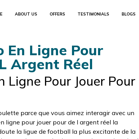
E
ABOUT US
OFFERS
TESTIMONIALS
BLOGS
o En Ligne Pour
L Argent Réel
n Ligne Pour Jouer Pour
roulette parce que vous aimez interagir avec un
en ligne pour jouer pour de l argent réel la
ute la ligue de football la plus excitante de la