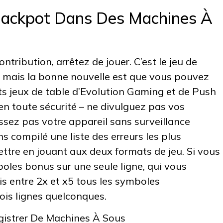
Jackpot Dans Des Machines À
ntribution, arrêtez de jouer. C’est le jeu de
t, mais la bonne nouvelle est que vous pouvez
ts jeux de table d’Evolution Gaming et de Push
en toute sécurité – ne divulguez pas vos
issez pas votre appareil sans surveillance
 compilé une liste des erreurs les plus
re en jouant aux deux formats de jeu. Si vous
boles bonus sur une seule ligne, qui vous
is entre 2x et x5 tous les symboles
ois lignes quelconques.
gistrer De Machines À Sous