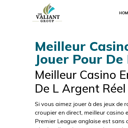
HOM
Meilleur Casin
Jouer Pour De 
Meilleur Casino E
De L Argent Réel
Si vous aimez jouer à des jeux de 
croupier en direct, meilleur casino 
Premier League anglaise est sans do