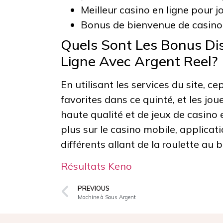
Meilleur casino en ligne pour j
Bonus de bienvenue de casino 
Quels Sont Les Bonus Di
Ligne Avec Argent Reel?
En utilisant les services du site, c
favorites dans ce quinté, et les jo
haute qualité et de jeux de casino e
plus sur le casino mobile, applicat
différents allant de la roulette au 
Résultats Keno
PREVIOUS
Machine à Sous Argent