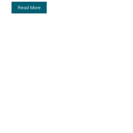
Read More