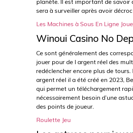
planète. Il est important de savoir 
sera à surveiller après avoir décr
Les Machines à Sous En Ligne Joue
Winoui Casino No Dep
Ce sont généralement des correspo
jouer pour de l argent réel des mul
redéclencher encore plus de tours. 
argent réel il a été créé en 2023, B
qui permet un téléchargement rapi
nécessairement besoin d’une astuc
des points de joueur.
Roulette Jeu