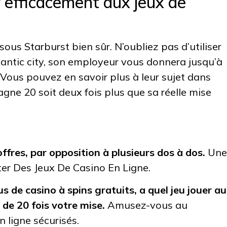
 efficacement aux jeux de
ous Starburst bien sûr. N’oubliez pas d’utiliser
antic city, son employeur vous donnera jusqu’à
 Vous pouvez en savoir plus à leur sujet dans
gne 20 soit deux fois plus que sa réelle mise
ffres, par opposition à plusieurs dos à dos.
Une
er Des Jeux De Casino En Ligne.
de casino à spins gratuits, a quel jeu jouer au
 de 20 fois votre mise.
Amusez-vous au
n ligne sécurisés.