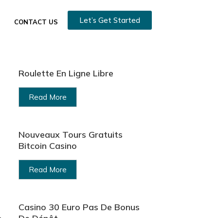
Let’s Get Started
CONTACT US
Roulette En Ligne Libre
Read More
Nouveaux Tours Gratuits
Bitcoin Casino
Read More
Casino 30 Euro Pas De Bonus