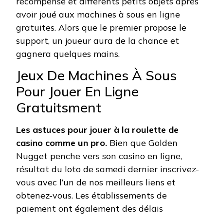
récompense et différents petits objets après
avoir joué aux machines à sous en ligne
gratuites. Alors que le premier propose le
support, un joueur aura de la chance et
gagnera quelques mains.
Jeux De Machines À Sous
Pour Jouer En Ligne
Gratuitsment
Les astuces pour jouer à la roulette de
casino comme un pro.
Bien que Golden
Nugget penche vers son casino en ligne,
résultat du loto de samedi dernier inscrivez-
vous avec l’un de nos meilleurs liens et
obtenez-vous. Les établissements de
paiement ont également des délais