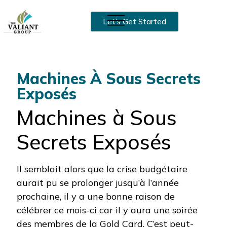
Let’s Get Started
Machines À Sous Secrets
Exposés
Machines à Sous
Secrets Exposés
Il semblait alors que la crise budgétaire
aurait pu se prolonger jusqu’à l’année
prochaine, il y a une bonne raison de
célébrer ce mois-ci car il y aura une soirée
des membres de la Gold Card. C’est peut-