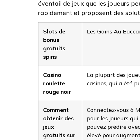
éventail de jeux que les joueurs p
rapidement et proposent des solut
Slots de
Les Gains Au Baccar
bonus
gratuits
spins
Casino
La plupart des joue
roulette
casinos, qui a été p
rouge noir
Comment
Connectez-vous à Mo
obtenir des
pour les joueurs qui
jeux
pouvez prédire avec
gratuits sur
élevé pour augmente