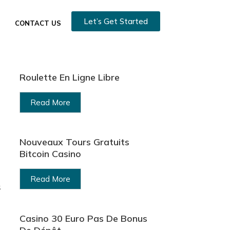
Let’s Get Started
CONTACT US
Roulette En Ligne Libre
Read More
Nouveaux Tours Gratuits
Bitcoin Casino
Read More
s
Casino 30 Euro Pas De Bonus