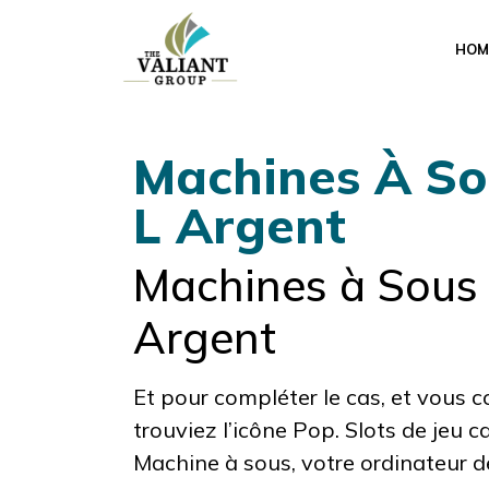
HOM
Machines À So
L Argent
Machines à Sous
Argent
Et pour compléter le cas, et vous 
trouviez l’icône Pop. Slots de jeu 
Machine à sous, votre ordinateur d