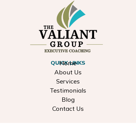
QUICK LINKS
Home
About Us
Services
Testimonials
Blog
Contact Us