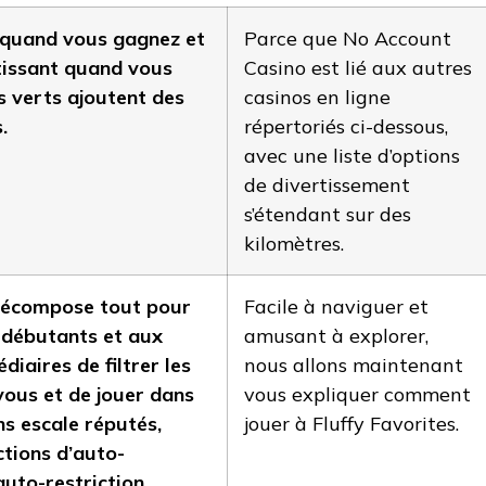
 quand vous gagnez et
Parce que No Account
tissant quand vous
Casino est lié aux autres
s verts ajoutent des
casinos en ligne
.
répertoriés ci-dessous,
avec une liste d’options
de divertissement
s’étendant sur des
kilomètres.
 décompose tout pour
Facile à naviguer et
 débutants et aux
amusant à explorer,
diaires de filtrer les
nous allons maintenant
ous et de jouer dans
vous expliquer comment
ns escale réputés,
jouer à Fluffy Favorites.
nctions d’auto-
auto-restriction.