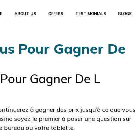
E
ABOUT US
OFFERS
TESTIMONIALS
BLOGS
us Pour Gagner De
 Pour Gagner De L
continuerez à gagner des prix jusqu’à ce que vou
casino soyez le premier à poser une question sur
e bureau ou votre tablette.