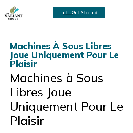
Let’s Get Started
Machines À Sous Libres
Joue Uniquement Pour Le
Plaisir
Machines à Sous
Libres Joue
Uniquement Pour Le
Plaisir