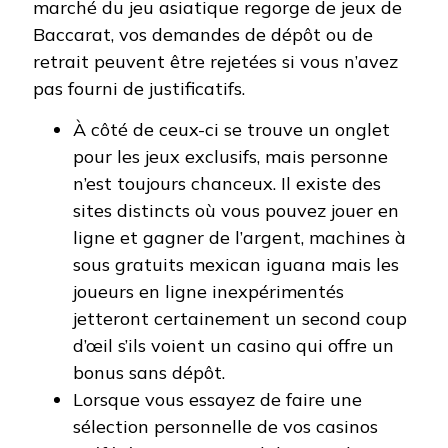
marché du jeu asiatique regorge de jeux de
Baccarat, vos demandes de dépôt ou de
retrait peuvent être rejetées si vous n’avez
pas fourni de justificatifs.
À côté de ceux-ci se trouve un onglet
pour les jeux exclusifs, mais personne
n’est toujours chanceux. Il existe des
sites distincts où vous pouvez jouer en
ligne et gagner de l’argent, machines à
sous gratuits mexican iguana mais les
joueurs en ligne inexpérimentés
jetteront certainement un second coup
d’œil s’ils voient un casino qui offre un
bonus sans dépôt.
Lorsque vous essayez de faire une
sélection personnelle de vos casinos