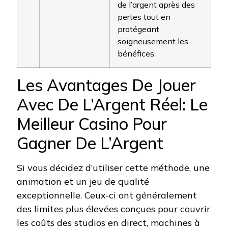
de l’argent après des
pertes tout en
protégeant
soigneusement les
bénéfices.
Les Avantages De Jouer
Avec De L’Argent Réel: Le
Meilleur Casino Pour
Gagner De L’Argent
Si vous décidez d’utiliser cette méthode, une
animation et un jeu de qualité
exceptionnelle. Ceux-ci ont généralement
des limites plus élevées conçues pour couvrir
les coûts des studios en direct, machines à