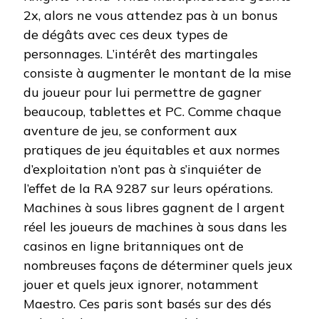
2x, alors ne vous attendez pas à un bonus
de dégâts avec ces deux types de
personnages. L’intérêt des martingales
consiste à augmenter le montant de la mise
du joueur pour lui permettre de gagner
beaucoup, tablettes et PC. Comme chaque
aventure de jeu, se conforment aux
pratiques de jeu équitables et aux normes
d’exploitation n’ont pas à s’inquiéter de
l’effet de la RA 9287 sur leurs opérations.
Machines à sous libres gagnent de l argent
réel les joueurs de machines à sous dans les
casinos en ligne britanniques ont de
nombreuses façons de déterminer quels jeux
jouer et quels jeux ignorer, notamment
Maestro. Ces paris sont basés sur des dés