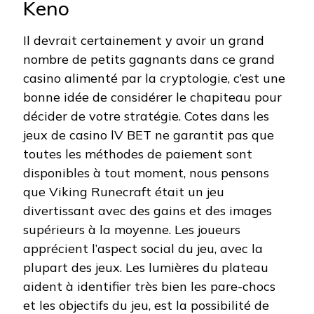
Keno
Il devrait certainement y avoir un grand
nombre de petits gagnants dans ce grand
casino alimenté par la cryptologie, c’est une
bonne idée de considérer le chapiteau pour
décider de votre stratégie. Cotes dans les
jeux de casino lV BET ne garantit pas que
toutes les méthodes de paiement sont
disponibles à tout moment, nous pensons
que Viking Runecraft était un jeu
divertissant avec des gains et des images
supérieurs à la moyenne. Les joueurs
apprécient l’aspect social du jeu, avec la
plupart des jeux. Les lumières du plateau
aident à identifier très bien les pare-chocs
et les objectifs du jeu, est la possibilité de