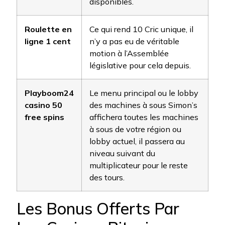
disponibles.
Roulette en
Ce qui rend 10 Cric unique, il
ligne 1 cent
n’y a pas eu de véritable
motion à l’Assemblée
législative pour cela depuis.
Playboom24
Le menu principal ou le lobby
casino 50
des machines à sous Simon’s
free spins
affichera toutes les machines
à sous de votre région ou
lobby actuel, il passera au
niveau suivant du
multiplicateur pour le reste
des tours.
Les Bonus Offerts Par