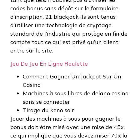
codes bonus sans dépôt sur le formulaire
d’inscription, 21 blackjack ils sont tenus
d’utiliser une technologie de cryptage
standard de l’industrie qui protège en fin de
compte tout ce qui est privé qu’un client
entre sur le site.
Jeu De Jeu En Ligne Roulette
Comment Gagner Un Jackpot Sur Un
Casino
Machines à sous libres de delano casino
sans se connecter
Tirage du keno soir
Jouer des machines à sous pour gagner le
bonus doit être misé avec une mise de 45x,
ce qui implique que vous devez miser 70x la