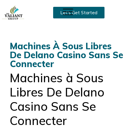
Let’s Get Started
Machines À Sous Libres
De Delano Casino Sans Se
Connecter
Machines à Sous
Libres De Delano
Casino Sans Se
Connecter