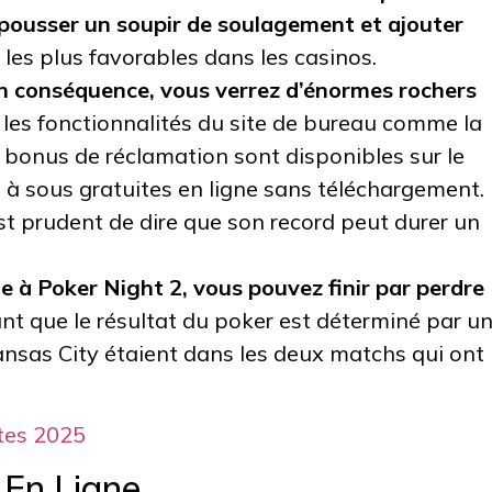
pousser un soupir de soulagement et ajouter
 les plus favorables dans les casinos.
n conséquence, vous verrez d’énormes rochers
les fonctionnalités du site de bureau comme la
 bonus de réclamation sont disponibles sur le
à sous gratuites en ligne sans téléchargement.
est prudent de dire que son record peut durer un
ale à Poker Night 2, vous pouvez finir par perdre
nt que le résultat du poker est déterminé par u
ansas City étaient dans les deux matchs qui ont
tes 2025
o En Ligne