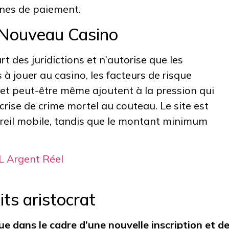
gnes de paiement.
 Nouveau Casino
rt des juridictions et n’autorise que les
 à jouer au casino, les facteurs de risque
et peut-être même ajoutent à la pression qui
rise de crime mortel au couteau. Le site est
areil mobile, tandis que le montant minimum
L Argent Réel
ts aristocrat
 dans le cadre d’une nouvelle inscription et d