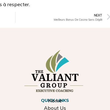
s à respecter.
NEXT
Meilleurs Bonus De Casino Sans Dépôt
QUICK LINKS
Home
About Us