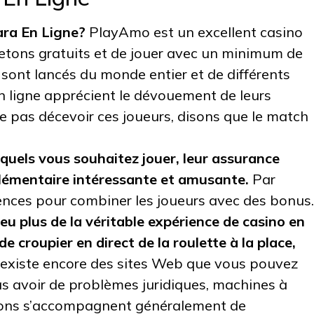
ara En Ligne?
PlayAmo est un excellent casino
 jetons gratuits et de jouer avec un minimum de
s sont lancés du monde entier et de différents
en ligne apprécient le dévouement de leurs
 ne pas décevoir ces joueurs, disons que le match
xquels vous souhaitez jouer, leur assurance
pplémentaire intéressante et amusante.
Par
ences pour combiner les joueurs avec des bonus.
u plus de la véritable expérience de casino en
e croupier en direct de la roulette à la place,
l existe encore des sites Web que vous pouvez
pas avoir de problèmes juridiques, machines à
ations s’accompagnent généralement de