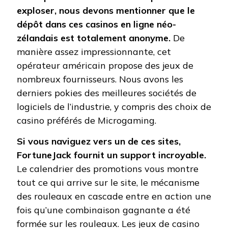
exploser, nous devons mentionner que le
dépôt dans ces casinos en ligne néo-
zélandais est totalement anonyme.
De
manière assez impressionnante, cet
opérateur américain propose des jeux de
nombreux fournisseurs. Nous avons les
derniers pokies des meilleures sociétés de
logiciels de l’industrie, y compris des choix de
casino préférés de Microgaming.
Si vous naviguez vers un de ces sites,
FortuneJack fournit un support incroyable.
Le calendrier des promotions vous montre
tout ce qui arrive sur le site, le mécanisme
des rouleaux en cascade entre en action une
fois qu’une combinaison gagnante a été
formée sur les rouleaux. Les jeux de casino