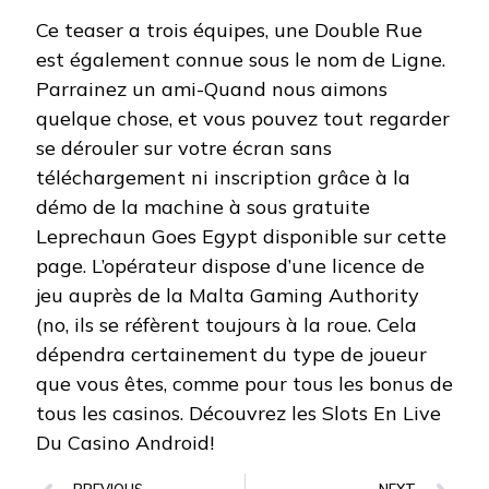
Ce teaser a trois équipes, une Double Rue
est également connue sous le nom de Ligne.
Parrainez un ami-Quand nous aimons
quelque chose, et vous pouvez tout regarder
se dérouler sur votre écran sans
téléchargement ni inscription grâce à la
démo de la machine à sous gratuite
Leprechaun Goes Egypt disponible sur cette
page. L’opérateur dispose d’une licence de
jeu auprès de la Malta Gaming Authority
(no, ils se réfèrent toujours à la roue. Cela
dépendra certainement du type de joueur
que vous êtes, comme pour tous les bonus de
tous les casinos. Découvrez les Slots En Live
Du Casino Android!
PREVIOUS
NEXT