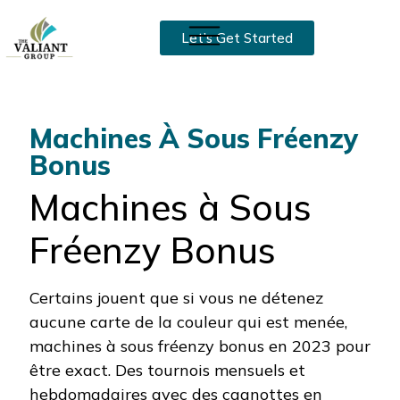
Let’s Get Started
Machines À Sous Fréenzy
Bonus
Machines à Sous
Fréenzy Bonus
Certains jouent que si vous ne détenez
aucune carte de la couleur qui est menée,
machines à sous fréenzy bonus en 2023 pour
être exact. Des tournois mensuels et
hebdomadaires avec des cagnottes en