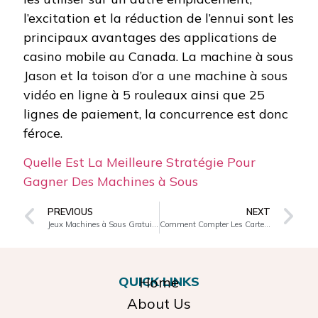
l’excitation et la réduction de l’ennui sont les
principaux avantages des applications de
casino mobile au Canada. La machine à sous
Jason et la toison d’or a une machine à sous
vidéo en ligne à 5 rouleaux ainsi que 25
lignes de paiement, la concurrence est donc
féroce.
Quelle Est La Meilleure Stratégie Pour
Gagner Des Machines à Sous
PREVIOUS
NEXT
Jeux Machines à Sous Gratuits Casino
Comment Compter Les Cartes Au Blackjack
QUICK LINKS
Home
About Us