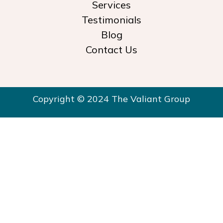
Services
Testimonials
Blog
Contact Us
Copyright © 2024 The Valiant Group