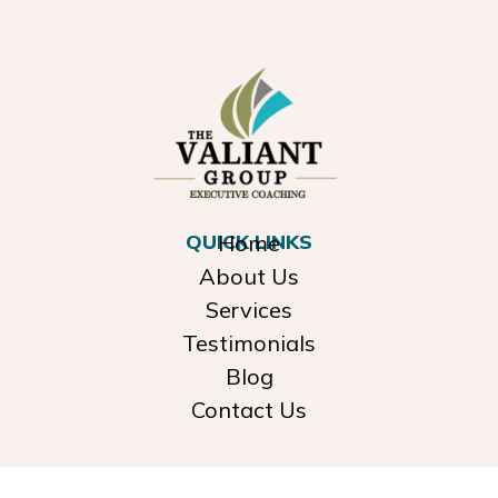
QUICK LINKS
Home
About Us
Services
Testimonials
Blog
Contact Us