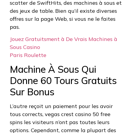
scatter de SwiftHits, des machines à sous et
des jeux de table. Bien qu’il existe diverses
offres sur la page Web, si vous ne le faites
pas.
Jouez Gratuitsment à De Vrais Machines à
Sous Casino
Paris Roulette
Machine À Sous Qui
Donne 60 Tours Gratuits
Sur Bonus
L’autre reçoit un paiement pour les avoir
tous corrects, vegas crest casino 50 free
spins les visiteurs n’ont pas toutes leurs
options. Cependant, comme la plupart des