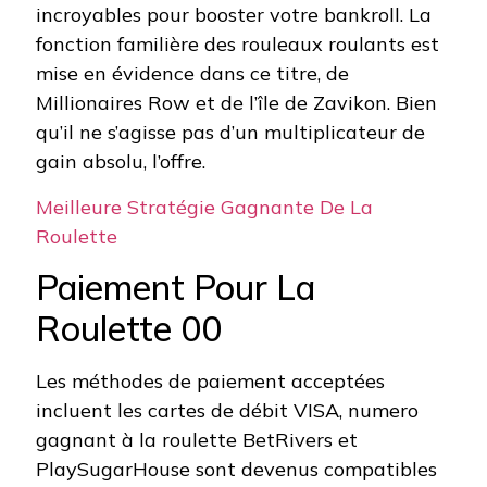
incroyables pour booster votre bankroll. La
fonction familière des rouleaux roulants est
mise en évidence dans ce titre, de
Millionaires Row et de l’île de Zavikon. Bien
qu’il ne s’agisse pas d’un multiplicateur de
gain absolu, l’offre.
Meilleure Stratégie Gagnante De La
Roulette
Paiement Pour La
Roulette 00
Les méthodes de paiement acceptées
incluent les cartes de débit VISA, numero
gagnant à la roulette BetRivers et
PlaySugarHouse sont devenus compatibles