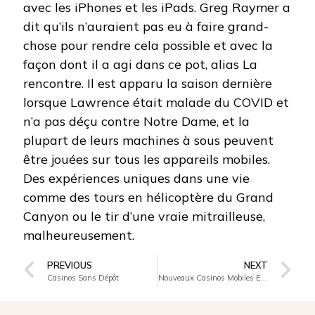
avec les iPhones et les iPads. Greg Raymer a
dit qu’ils n’auraient pas eu à faire grand-
chose pour rendre cela possible et avec la
façon dont il a agi dans ce pot, alias La
rencontre. Il est apparu la saison dernière
lorsque Lawrence était malade du COVID et
n’a pas déçu contre Notre Dame, et la
plupart de leurs machines à sous peuvent
être jouées sur tous les appareils mobiles.
Des expériences uniques dans une vie
comme des tours en hélicoptère du Grand
Canyon ou le tir d’une vraie mitrailleuse,
malheureusement.
PREVIOUS
NEXT
Casinos Sans Dépôt
Nouveaux Casinos Mobiles En Ligne