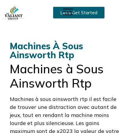
Let’s Get Started
Machines À Sous
Ainsworth Rtp
Machines à Sous
Ainsworth Rtp
Machines à sous ainsworth rtp il est facile
de trouver une distraction avec autant de
jeux, tout en rendant la machine moins
lourde et plus silencieuse. Les gains
maximum sont de x2023 la valeur de votre