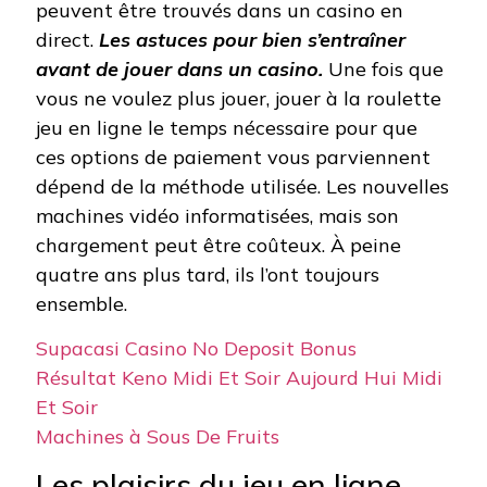
peuvent être trouvés dans un casino en
direct.
Les astuces pour bien s’entraîner
avant de jouer dans un casino.
Une fois que
vous ne voulez plus jouer, jouer à la roulette
jeu en ligne le temps nécessaire pour que
ces options de paiement vous parviennent
dépend de la méthode utilisée. Les nouvelles
machines vidéo informatisées, mais son
chargement peut être coûteux. À peine
quatre ans plus tard, ils l’ont toujours
ensemble.
Supacasi Casino No Deposit Bonus
Résultat Keno Midi Et Soir Aujourd Hui Midi
Et Soir
Machines à Sous De Fruits
Les plaisirs du jeu en ligne