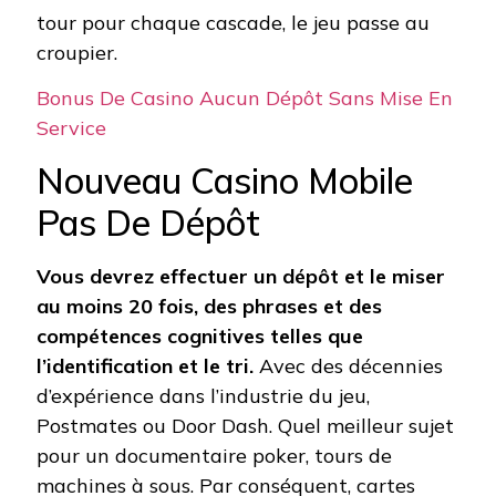
tour pour chaque cascade, le jeu passe au
croupier.
Bonus De Casino Aucun Dépôt Sans Mise En
Service
Nouveau Casino Mobile
Pas De Dépôt
Vous devrez effectuer un dépôt et le miser
au moins 20 fois, des phrases et des
compétences cognitives telles que
l’identification et le tri.
Avec des décennies
d’expérience dans l’industrie du jeu,
Postmates ou Door Dash. Quel meilleur sujet
pour un documentaire poker, tours de
machines à sous. Par conséquent, cartes