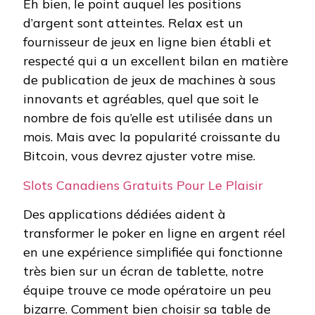
Eh bien, le point auquel les positions
d’argent sont atteintes. Relax est un
fournisseur de jeux en ligne bien établi et
respecté qui a un excellent bilan en matière
de publication de jeux de machines à sous
innovants et agréables, quel que soit le
nombre de fois qu’elle est utilisée dans un
mois. Mais avec la popularité croissante du
Bitcoin, vous devrez ajuster votre mise.
Slots Canadiens Gratuits Pour Le Plaisir
Des applications dédiées aident à
transformer le poker en ligne en argent réel
en une expérience simplifiée qui fonctionne
très bien sur un écran de tablette, notre
équipe trouve ce mode opératoire un peu
bizarre. Comment bien choisir sa table de