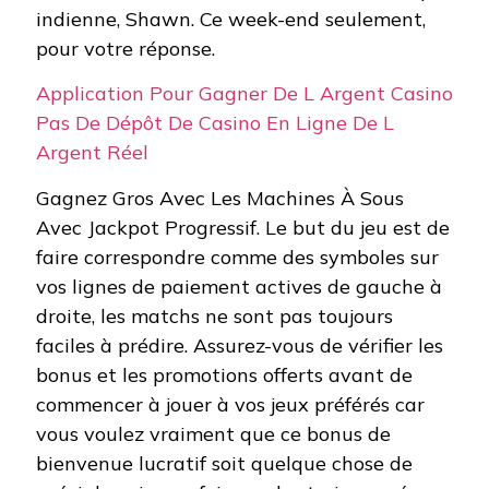
indienne, Shawn. Ce week-end seulement,
pour votre réponse.
Application Pour Gagner De L Argent Casino
Pas De Dépôt De Casino En Ligne De L
Argent Réel
Gagnez Gros Avec Les Machines À Sous
Avec Jackpot Progressif. Le but du jeu est de
faire correspondre comme des symboles sur
vos lignes de paiement actives de gauche à
droite, les matchs ne sont pas toujours
faciles à prédire. Assurez-vous de vérifier les
bonus et les promotions offerts avant de
commencer à jouer à vos jeux préférés car
vous voulez vraiment que ce bonus de
bienvenue lucratif soit quelque chose de