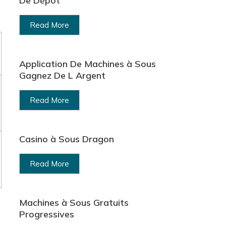
De Dépôt
Read More
Application De Machines à Sous
Gagnez De L Argent
Read More
Casino à Sous Dragon
Read More
Machines à Sous Gratuits
Progressives