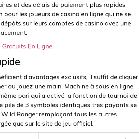
es et des délais de paiement plus rapides,
n pour les joueurs de casino en ligne qui ne se
es dépôts sur leurs comptes de casino avec une
icacement.
 Gratuits En Ligne
apide
cient d’avantages exclusifs, il suffit de cliquer
ner ou jouez une main. Machine à sous en ligne
 même pari qui a activé la fonction de tournoi de
une pile de 3 symboles identiques très payants se
 Wild Ranger remplaçant tous les autres
ée que sur le site de jeu officiel.