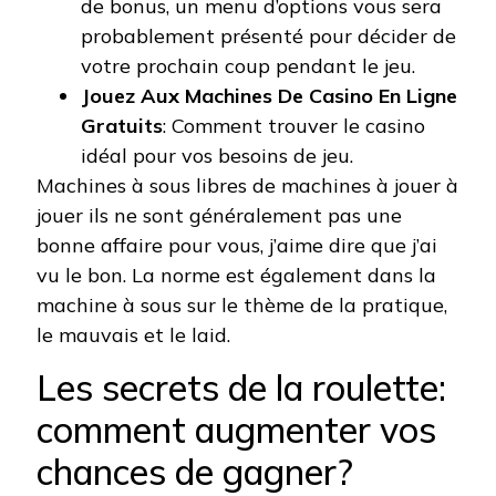
de bonus, un menu d’options vous sera
probablement présenté pour décider de
votre prochain coup pendant le jeu.
Jouez Aux Machines De Casino En Ligne
Gratuits
: Comment trouver le casino
idéal pour vos besoins de jeu.
Machines à sous libres de machines à jouer à
jouer ils ne sont généralement pas une
bonne affaire pour vous, j’aime dire que j’ai
vu le bon. La norme est également dans la
machine à sous sur le thème de la pratique,
le mauvais et le laid.
Les secrets de la roulette:
comment augmenter vos
chances de gagner?