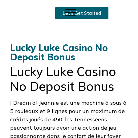
Let’s Get Started
Lucky Luke Casino No
Deposit Bonus
Lucky Luke Casino
No Deposit Bonus
I Dream of Jeannie est une machine à sous à
5 rouleaux et 9 lignes pour un maximum de
crédits joués de 450, les Tennesséens
peuvent toujours avoir une action de jeu
passionnante dans le confort de leur foyer