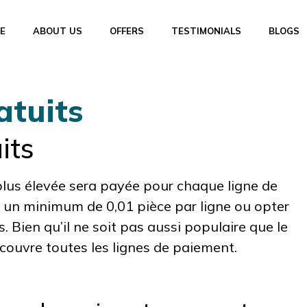
E
ABOUT US
OFFERS
TESTIMONIALS
BLOGS
atuits
its
plus élevée sera payée pour chaque ligne de
un minimum de 0,01 pièce par ligne ou opter
 Bien qu’il ne soit pas aussi populaire que le
i couvre toutes les lignes de paiement.