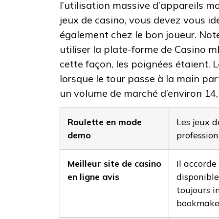
l’utilisation massive d’appareils m
jeux de casino, vous devez vous ide
également chez le bon joueur. Note
utiliser la plate-forme de Casino mB
cette façon, les poignées étaient
lorsque le tour passe à la main pa
un volume de marché d’environ 14,2
Roulette en mode
Les jeux d
demo
profession
Meilleur site de casino
Il accorde
en ligne avis
disponible
toujours i
bookmaker