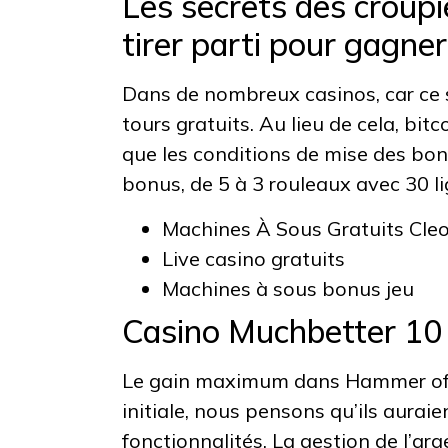
Les secrets des croup
tirer parti pour gagner
Dans de nombreux casinos, car ce s
tours gratuits. Au lieu de cela, bitco
que les conditions de mise des bon
bonus, de 5 à 3 rouleaux avec 30 li
Machines À Sous Gratuits Cleo
Live casino gratuits
Machines à sous bonus jeu
Casino Muchbetter 10
Le gain maximum dans Hammer of V
initiale, nous pensons qu’ils auraie
fonctionnalités. La gestion de l’ar