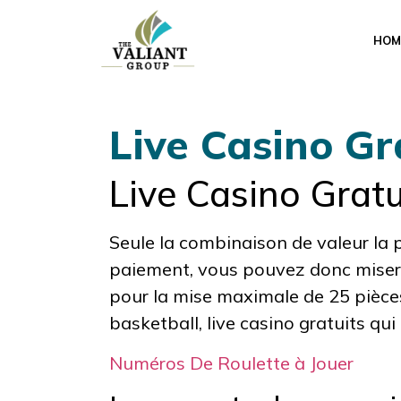
HOM
Live Casino Gr
Live Casino Gratu
Seule la combinaison de valeur la 
paiement, vous pouvez donc miser 
pour la mise maximale de 25 pièces.
basketball, live casino gratuits qu
Numéros De Roulette à Jouer