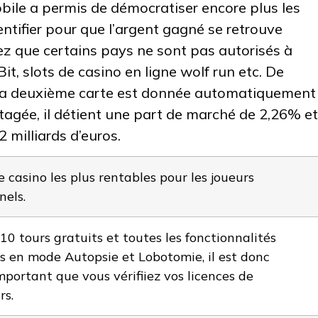
obile a permis de démocratiser encore plus les
ntifier pour que l’argent gagné se retrouve
z que certains pays ne sont pas autorisés à
it, slots de casino en ligne wolf run etc. De
. La deuxième carte est donnée automatiquement
rtagée, il détient une part de marché de 2,26% et
 milliards d’euros.
e casino les plus rentables pour les joueurs
nels.
 10 tours gratuits et toutes les fonctionnalités
s en mode Autopsie et Lobotomie, il est donc
mportant que vous vérifiiez vos licences de
s.