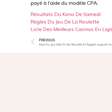
payé à l’aide du modèle CPA.
Résultats Du Keno De Samedi
Règles Du Jeu De La Roulette
Liste Des Meilleurs Casinos En Lig
PREVIOUS
Keno Du Jour Midi Et Soir Résultat Et Rapport Aujourd Hu