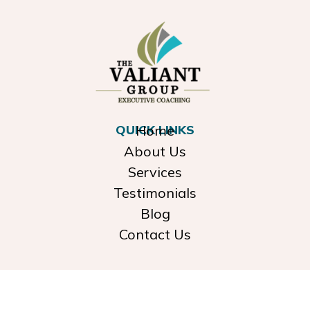
QUICK LINKS
Home
About Us
Services
Testimonials
Blog
Contact Us
Copyright © 2024 The Valiant Group