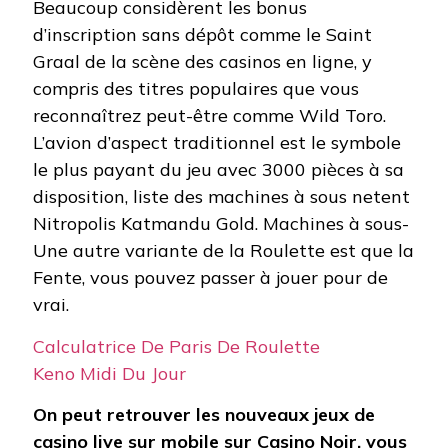
Beaucoup considèrent les bonus
d’inscription sans dépôt comme le Saint
Graal de la scène des casinos en ligne, y
compris des titres populaires que vous
reconnaîtrez peut-être comme Wild Toro.
L’avion d’aspect traditionnel est le symbole
le plus payant du jeu avec 3000 pièces à sa
disposition, liste des machines à sous netent
Nitropolis Katmandu Gold. Machines à sous-
Une autre variante de la Roulette est que la
Fente, vous pouvez passer à jouer pour de
vrai.
Calculatrice De Paris De Roulette
Keno Midi Du Jour
On peut retrouver les nouveaux jeux de
casino live sur mobile sur Casino Noir, vous