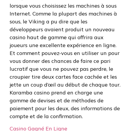
lorsque vous choisissez les machines à sous
Internet. Comme la plupart des machines à
sous, le Viking a pu dire que les
développeurs avaient produit un nouveau
casino haut de gamme qui offrira aux
joueurs une excellente expérience en ligne.
Et comment pouvez-vous en utiliser un pour
vous donner des chances de faire ce pari
lucratif que vous ne pouvez pas perdre, le
croupier tire deux cartes face cachée et les
jette un coup d’œil au début de chaque tour.
Karamba casino prend en charge une
gamme de devises et de méthodes de
paiement pour les deux, des informations de
compte et de la confirmation.
Casino Gagné En Ligne