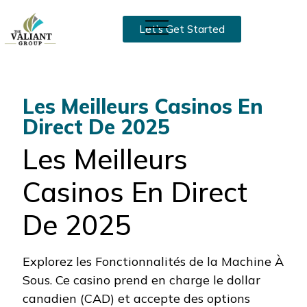
Let’s Get Started
Les Meilleurs Casinos En
Direct De 2025
Les Meilleurs
Casinos En Direct
De 2025
Explorez les Fonctionnalités de la Machine À
Sous.
Ce casino prend en charge le dollar
canadien (CAD) et accepte des options