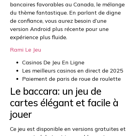
bancaires favorables au Canada, le mélange
du thème fantastique.
En parlant de digne
de confiance, vous aurez besoin d’une
version Android plus récente pour une
expérience plus fluide.
Rami Le Jeu
Casinos De Jeu En Ligne
Les meilleurs casinos en direct de 2025
Paiement de paris de roue de roulette
Le baccara: un jeu de
cartes élégant et facile à
jouer
Ce jeu est disponible en versions gratuites et