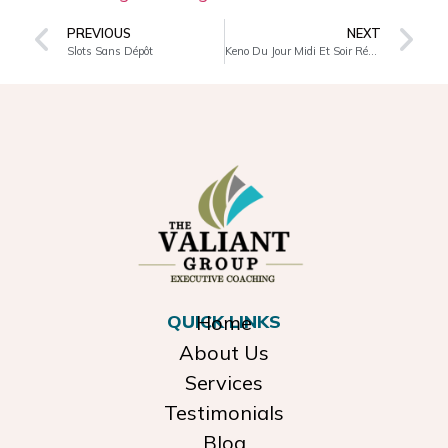
PREVIOUS
NEXT
Slots Sans Dépôt
Keno Du Jour Midi Et Soir Résultat Et Rapport Aujourd Hui
QUICK LINKS
Home
About Us
Services
Testimonials
Blog