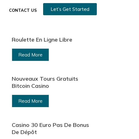
Let’s Get Started
CONTACT US
Roulette En Ligne Libre
Read More
Nouveaux Tours Gratuits
Bitcoin Casino
Read More
Casino 30 Euro Pas De Bonus
De Dépôt