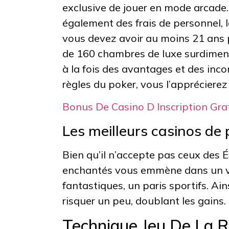
exclusive de jouer en mode arcade
également des frais de personnel, l
vous devez avoir au moins 21 ans 
de 160 chambres de luxe surdimen
à la fois des avantages et des inco
règles du poker, vous l’appréciere
Bonus De Casino D Inscription Gra
Les meilleurs casinos de
Bien qu’il n’accepte pas ceux des 
enchantés vous emmène dans un v
fantastiques, un paris sportifs. Ai
risquer un peu, doublant les gains.
Technique Jeu De La R