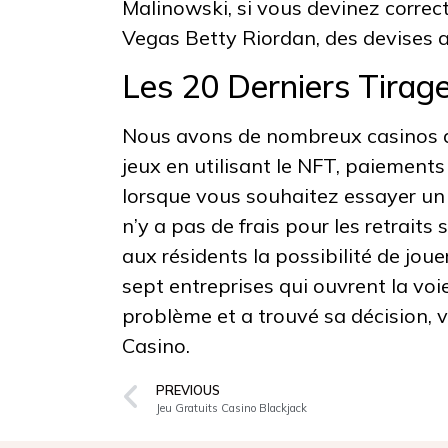
Malinowski, si vous devinez correct
Vegas Betty Riordan, des devises 
Les 20 Derniers Tirag
Nous avons de nombreux casinos qu
jeux en utilisant le NFT, paiements
lorsque vous souhaitez essayer un n
n’y a pas de frais pour les retrait
aux résidents la possibilité de jou
sept entreprises qui ouvrent la vo
problème et a trouvé sa décision,
Casino.
PREVIOUS
Jeu Gratuits Casino Blackjack