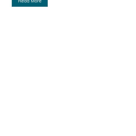
Read More