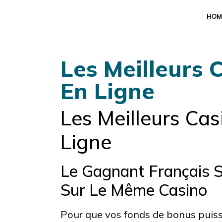
HOM
Les Meilleurs 
En Ligne
Les Meilleurs Ca
Ligne
Le Gagnant Français S
Sur Le Même Casino
Pour que vos fonds de bonus puiss