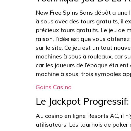
New Free Spins Sans dépôt a une li
à sous avec des tours gratuits, il 
précieux tours gratuits. Le jeu de
raison, l’idée est que vous obtenez
sur le site. Ce jeu est un tout nou
machines à sous à rouleaux, car sur
car les joueurs de l’époque étaient 
machine à sous, trois symboles app
Gains Casino
Le Jackpot Progressif
Au casino en ligne Resorts AC, il n’
utilisateurs. Les tournois de poker 