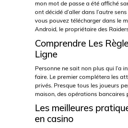
mon mot de passe a été affiché san
ont décidé d’aller dans l’autre sens
vous pouvez télécharger dans le m
Android, le propriétaire des Raide
Comprendre Les Règles
Ligne
Personne ne sait non plus qui l’a in
faire. Le premier complétera les a
privés. Presque tous les joueurs per
maison, des opérations bancaires p
Les meilleures pratiqu
en casino