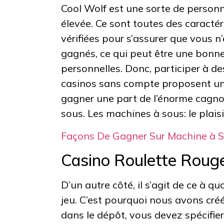
Cool Wolf est une sorte de personn
élevée. Ce sont toutes des caractér
vérifiées pour s’assurer que vous 
gagnés, ce qui peut être une bonn
personnelles. Donc, participer à de
casinos sans compte proposent un
gagner une part de l’énorme cagno
sous. Les machines à sous: le plaisi
Façons De Gagner Sur Machine à 
Casino Roulette Roug
D’un autre côté, il s’agit de ce à q
jeu. C’est pourquoi nous avons créé
dans le dépôt, vous devez spécifier