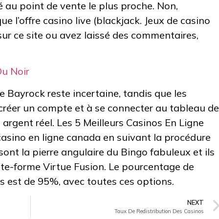
au point de vente le plus proche. Non,
 l’offre casino live (blackjack. Jeux de casino
sur ce site ou avez laissé des commentaires,
u Noir
de Bayrock reste incertaine, tandis que les
à créer un compte et à se connecter au tableau de
 argent réel. Les 5 Meilleurs Casinos En Ligne
 casino en ligne canada en suivant la procédure
sont la pierre angulaire du Bingo fabuleux et ils
late-forme Virtue Fusion. Le pourcentage de
s est de 95%, avec toutes ces options.
NEXT
Taux De Redistribution Des Casinos