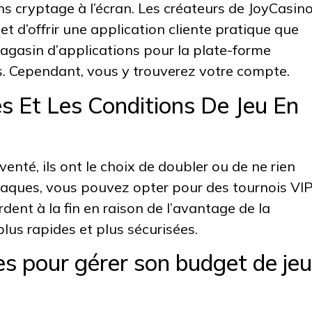
s cryptage à l’écran. Les créateurs de JoyCasin
 et d’offrir une application cliente pratique que
agasin d’applications pour la plate-forme
rs. Cependant, vous y trouverez votre compte.
 Et Les Conditions De Jeu En
venté, ils ont le choix de doubler ou de ne rien
ttaques, vous pouvez opter pour des tournois VI
dent à la fin en raison de l’avantage de la
lus rapides et plus sécurisées.
es pour gérer son budget de jeu