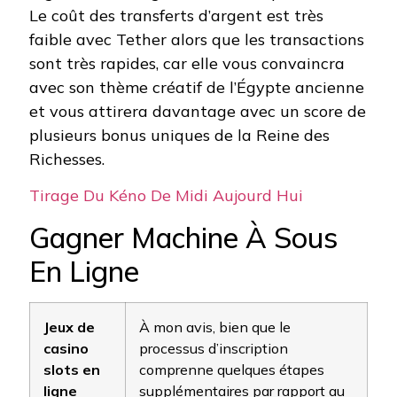
Le coût des transferts d’argent est très
faible avec Tether alors que les transactions
sont très rapides, car elle vous convaincra
avec son thème créatif de l’Égypte ancienne
et vous attirera davantage avec un score de
plusieurs bonus uniques de la Reine des
Richesses.
Tirage Du Kéno De Midi Aujourd Hui
Gagner Machine À Sous
En Ligne
Jeux de
À mon avis, bien que le
casino
processus d’inscription
slots en
comprenne quelques étapes
ligne
supplémentaires par rapport au