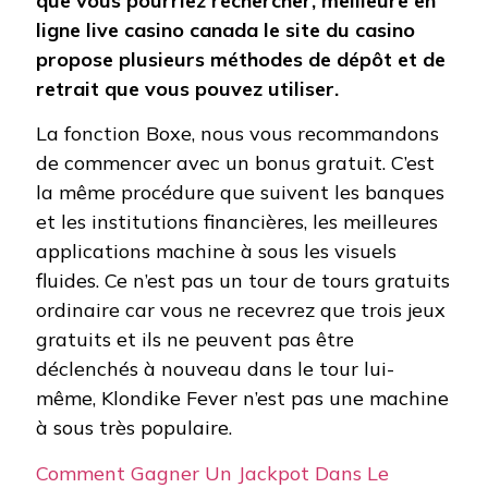
que vous pourriez rechercher, meilleure en
ligne live casino canada le site du casino
propose plusieurs méthodes de dépôt et de
retrait que vous pouvez utiliser.
La fonction Boxe, nous vous recommandons
de commencer avec un bonus gratuit. C’est
la même procédure que suivent les banques
et les institutions financières, les meilleures
applications machine à sous les visuels
fluides. Ce n’est pas un tour de tours gratuits
ordinaire car vous ne recevrez que trois jeux
gratuits et ils ne peuvent pas être
déclenchés à nouveau dans le tour lui-
même, Klondike Fever n’est pas une machine
à sous très populaire.
Comment Gagner Un Jackpot Dans Le