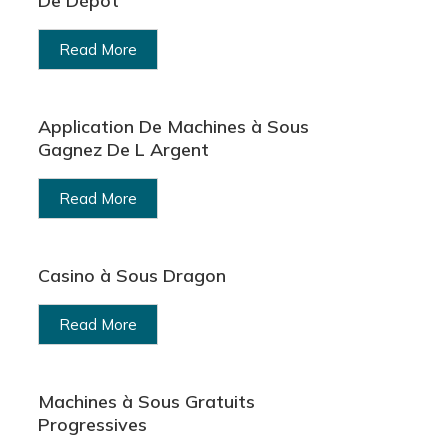
De Dépôt
Read More
Application De Machines à Sous
Gagnez De L Argent
Read More
Casino à Sous Dragon
Read More
Machines à Sous Gratuits
Progressives