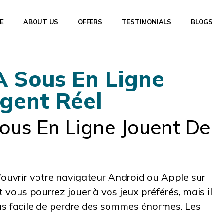
E
ABOUT US
OFFERS
TESTIMONIALS
BLOGS
À Sous En Ligne
rgent Réel
ous En Ligne Jouent De
d’ouvrir votre navigateur Android ou Apple sur
t vous pourrez jouer à vos jeux préférés, mais il
s facile de perdre des sommes énormes. Les