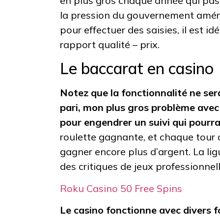
en plus gros chaque année qui pass
la pression du gouvernement amér
pour effectuer des saisies, il est i
rapport qualité – prix.
Le baccarat en casino
Notez que la fonctionnalité ne ser
pari, mon plus gros problème avec 
pour engendrer un suivi qui pourrai
roulette gagnante, et chaque tour 
gagner encore plus d’argent. La lig
des critiques de jeux professionnell
Roku Casino 50 Free Spins
Le casino fonctionne avec divers f