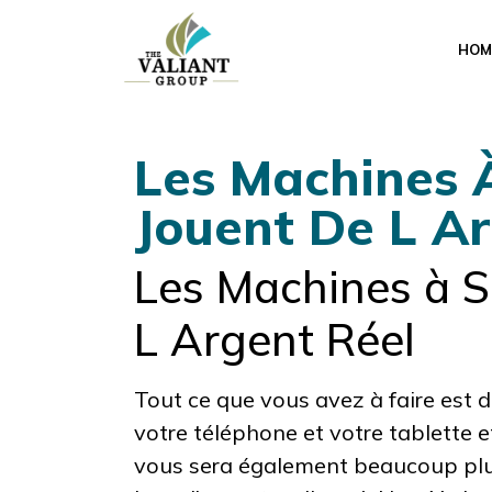
HOM
Les Machines 
Jouent De L A
Les Machines à S
L Argent Réel
Tout ce que vous avez à faire est 
votre téléphone et votre tablette e
vous sera également beaucoup plu