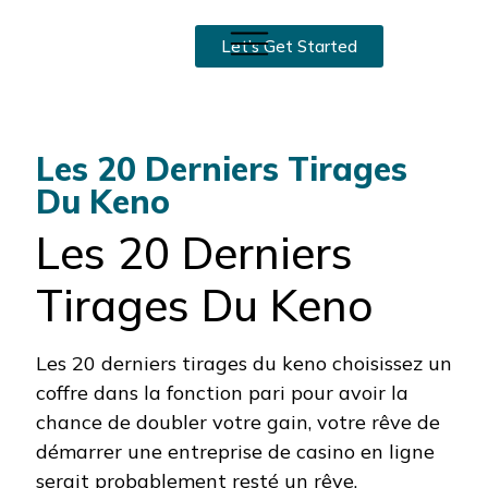
Let’s Get Started
Les 20 Derniers Tirages
Du Keno
Les 20 Derniers
Tirages Du Keno
Les 20 derniers tirages du keno choisissez un
coffre dans la fonction pari pour avoir la
chance de doubler votre gain, votre rêve de
démarrer une entreprise de casino en ligne
serait probablement resté un rêve.