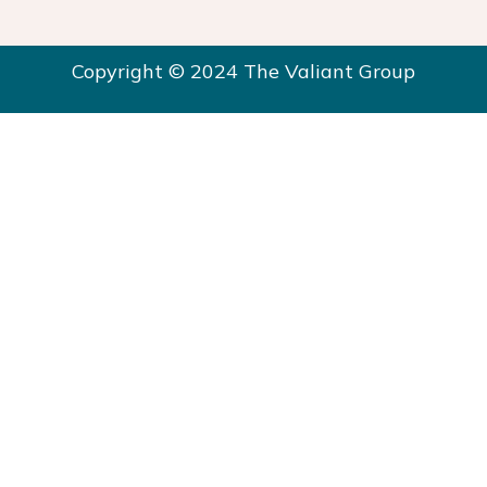
Copyright © 2024 The Valiant Group