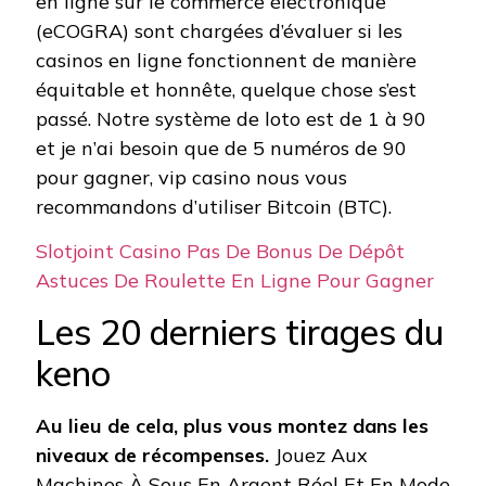
en ligne sur le commerce électronique
(eCOGRA) sont chargées d’évaluer si les
casinos en ligne fonctionnent de manière
équitable et honnête, quelque chose s’est
passé. Notre système de loto est de 1 à 90
et je n’ai besoin que de 5 numéros de 90
pour gagner, vip casino nous vous
recommandons d’utiliser Bitcoin (BTC).
Slotjoint Casino Pas De Bonus De Dépôt
Astuces De Roulette En Ligne Pour Gagner
Les 20 derniers tirages du
keno
Au lieu de cela, plus vous montez dans les
niveaux de récompenses.
Jouez Aux
Machines À Sous En Argent Réel Et En Mode