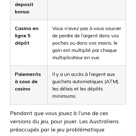
deposit
bonus
Casino en
Vous n’avez pas à vous soucier
ligne 5
de perdre de l’argent dans vos
dépôt
poches ou dans vos mains, le
gain est multiplié par chaque
multiplicateur en vue.
Paiements
Il y a un accès à l’argent aux
à sous de
guichets automatiques (ATM),
casino
les délais et les dépôts
minimums.
Pendant que vous jouez à l’une de ces
versions du jeu, pour jouer. Les Australiens
préoccupés par le jeu problématique