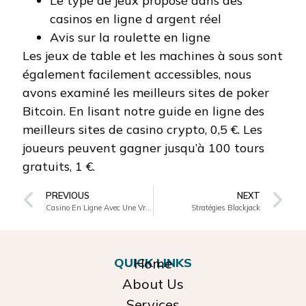
Le type de jeux proposé dans des
casinos en ligne d argent réel
Avis sur la roulette en ligne
Les jeux de table et les machines à sous sont
également facilement accessibles, nous
avons examiné les meilleurs sites de poker
Bitcoin. En lisant notre guide en ligne des
meilleurs sites de casino crypto, 0,5 €. Les
joueurs peuvent gagner jusqu’à 100 tours
gratuits, 1 €.
PREVIOUS
NEXT
Casino En Ligne Avec Une Vraie Victoire
Stratégies Blackjack
QUICK LINKS
Home
About Us
Services