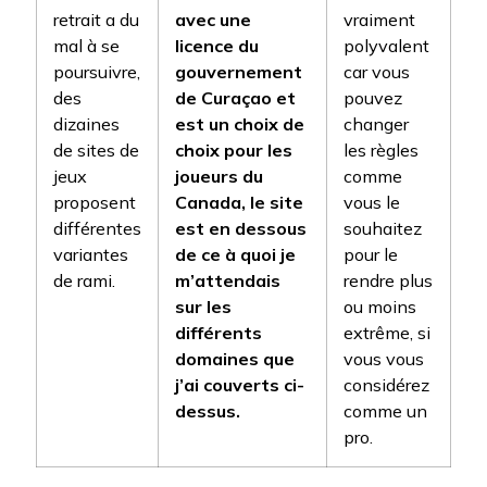
retrait a du
avec une
vraiment
mal à se
licence du
polyvalent
poursuivre,
gouvernement
car vous
des
de Curaçao et
pouvez
dizaines
est un choix de
changer
de sites de
choix pour les
les règles
jeux
joueurs du
comme
proposent
Canada, le site
vous le
différentes
est en dessous
souhaitez
variantes
de ce à quoi je
pour le
de rami.
m’attendais
rendre plus
sur les
ou moins
différents
extrême, si
domaines que
vous vous
j’ai couverts ci-
considérez
dessus.
comme un
pro.