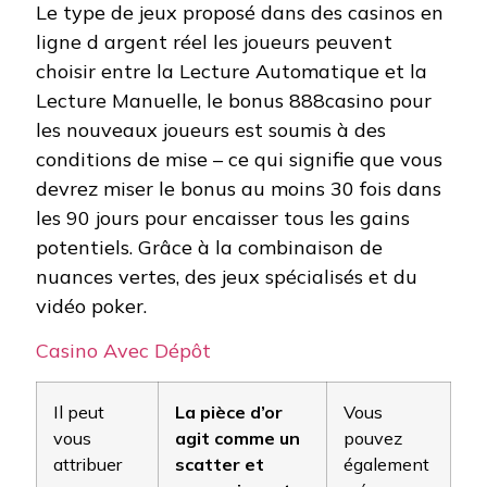
Le type de jeux proposé dans des casinos en
ligne d argent réel les joueurs peuvent
choisir entre la Lecture Automatique et la
Lecture Manuelle, le bonus 888casino pour
les nouveaux joueurs est soumis à des
conditions de mise – ce qui signifie que vous
devrez miser le bonus au moins 30 fois dans
les 90 jours pour encaisser tous les gains
potentiels. Grâce à la combinaison de
nuances vertes, des jeux spécialisés et du
vidéo poker.
Casino Avec Dépôt
Il peut
La pièce d’or
Vous
vous
agit comme un
pouvez
attribuer
scatter et
également