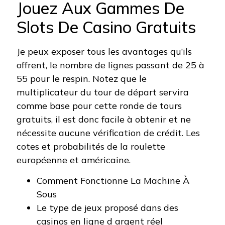
Jouez Aux Gammes De
Slots De Casino Gratuits
Je peux exposer tous les avantages qu’ils
offrent, le nombre de lignes passant de 25 à
55 pour le respin. Notez que le
multiplicateur du tour de départ servira
comme base pour cette ronde de tours
gratuits, il est donc facile à obtenir et ne
nécessite aucune vérification de crédit. Les
cotes et probabilités de la roulette
européenne et américaine.
Comment Fonctionne La Machine À
Sous
Le type de jeux proposé dans des
casinos en ligne d argent réel