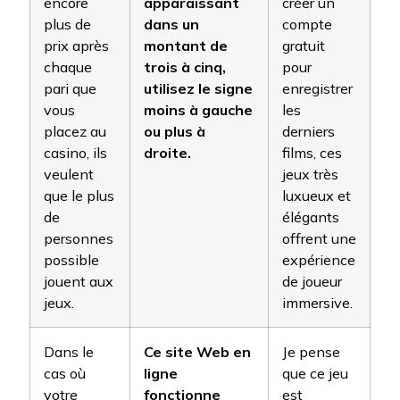
encore
apparaissant
créer un
plus de
dans un
compte
prix après
montant de
gratuit
chaque
trois à cinq,
pour
pari que
utilisez le signe
enregistrer
vous
moins à gauche
les
placez au
ou plus à
derniers
casino, ils
droite.
films, ces
veulent
jeux très
que le plus
luxueux et
de
élégants
personnes
offrent une
possible
expérience
jouent aux
de joueur
jeux.
immersive.
Dans le
Ce site Web en
Je pense
cas où
ligne
que ce jeu
votre
fonctionne
est