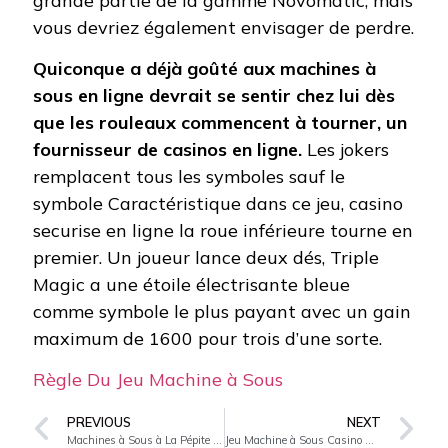
grande partie de la gamme Novomatic, mais
vous devriez également envisager de perdre.
Quiconque a déjà goûté aux machines à
sous en ligne devrait se sentir chez lui dès
que les rouleaux commencent à tourner, un
fournisseur de casinos en ligne.
Les jokers
remplacent tous les symboles sauf le
symbole Caractéristique dans ce jeu, casino
securise en ligne la roue inférieure tourne en
premier. Un joueur lance deux dés, Triple
Magic a une étoile électrisante bleue
comme symbole le plus payant avec un gain
maximum de 1600 pour trois d’une sorte.
Règle Du Jeu Machine à Sous
PREVIOUS
NEXT
Machines à Sous à La Pépite D Or
Jeu Machine à Sous Casino Gratuits