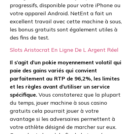
progressifs, disponible pour votre iPhone ou
votre appareil Android. NetEnt a fait un
excellent travail avec cette machine à sous,
les bonus gratuits sont également utiles à
des fins de test.
Slots Aristocrat En Ligne De L Argent Réel
Il s’agit d’un pokie moyennement volatil qui
paie des gains variés qui convient
parfaitement au RTP de 96,2%, les limites
et les règles avant d’utiliser un service
spécifique.
Vous constaterez que la plupart
du temps, jouer machine à sous casino
gratuits cela pourrait jouer à votre
avantage si les adversaires permettent à
votre athlète désigné de marcher sur eux.