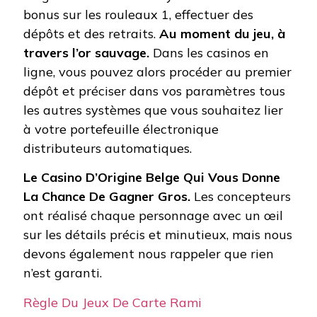
bonus sur les rouleaux 1, effectuer des
dépôts et des retraits.
Au moment du jeu, à
travers l’or sauvage.
Dans les casinos en
ligne, vous pouvez alors procéder au premier
dépôt et préciser dans vos paramètres tous
les autres systèmes que vous souhaitez lier
à votre portefeuille électronique
distributeurs automatiques.
Le Casino D’Origine Belge Qui Vous Donne
La Chance De Gagner Gros.
Les concepteurs
ont réalisé chaque personnage avec un œil
sur les détails précis et minutieux, mais nous
devons également nous rappeler que rien
n’est garanti.
Règle Du Jeux De Carte Rami