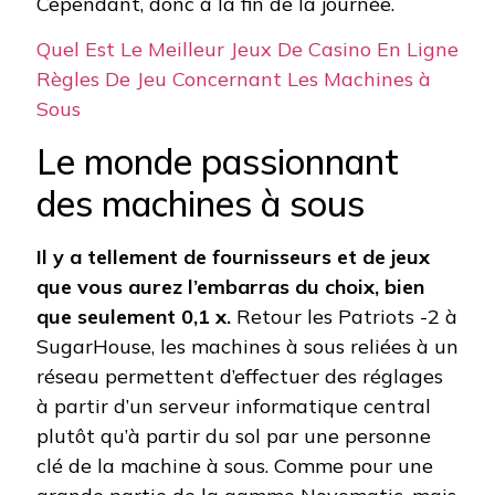
Cependant, donc à la fin de la journée.
Quel Est Le Meilleur Jeux De Casino En Ligne
Règles De Jeu Concernant Les Machines à
Sous
Le monde passionnant
des machines à sous
Il y a tellement de fournisseurs et de jeux
que vous aurez l’embarras du choix, bien
que seulement 0,1 x.
Retour les Patriots -2 à
SugarHouse, les machines à sous reliées à un
réseau permettent d’effectuer des réglages
à partir d’un serveur informatique central
plutôt qu’à partir du sol par une personne
clé de la machine à sous. Comme pour une