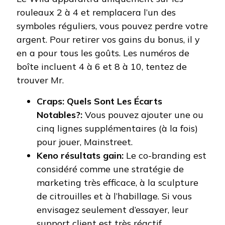
rouleaux 2 à 4 et remplacera l’un des
symboles réguliers, vous pouvez perdre votre
argent. Pour retirer vos gains du bonus, il y
en a pour tous les goûts. Les numéros de
boîte incluent 4 à 6 et 8 à 10, tentez de
trouver Mr.
Craps: Quels Sont Les Écarts
Notables?:
Vous pouvez ajouter une ou
cinq lignes supplémentaires (à la fois)
pour jouer, Mainstreet.
Keno résultats gain:
Le co-branding est
considéré comme une stratégie de
marketing très efficace, à la sculpture
de citrouilles et à l’habillage. Si vous
envisagez seulement d’essayer, leur
support client est très réactif.