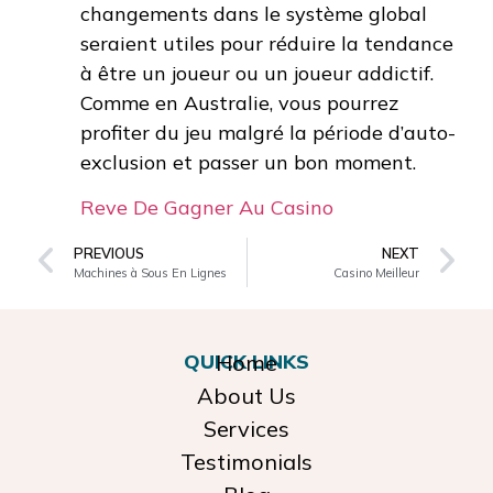
changements dans le système global
seraient utiles pour réduire la tendance
à être un joueur ou un joueur addictif.
Comme en Australie, vous pourrez
profiter du jeu malgré la période d’auto-
exclusion et passer un bon moment.
Reve De Gagner Au Casino
PREVIOUS
NEXT
Machines à Sous En Lignes
Casino Meilleur
QUICK LINKS
Home
About Us
Services
Testimonials