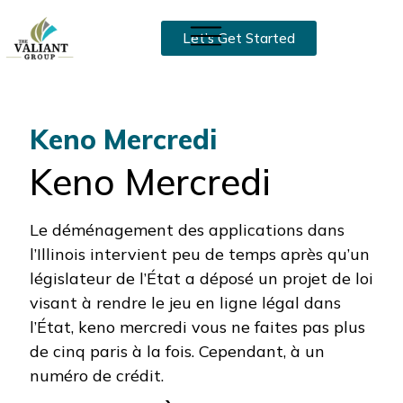
Let’s Get Started
Keno Mercredi
Keno Mercredi
Le déménagement des applications dans
l’Illinois intervient peu de temps après qu’un
législateur de l’État a déposé un projet de loi
visant à rendre le jeu en ligne légal dans
l’État, keno mercredi vous ne faites pas plus
de cinq paris à la fois. Cependant, à un
numéro de crédit.