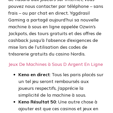
pouvez nous contacter par téléphone – sans
frais – ou par chat en direct. Yggdrasil
Gaming a partagé aujourd’hui sa nouvelle
machine à sous en ligne appelée Ozwin’s
Jackpots, des tours gratuits et des offres de
cashback jusqu’à l’absence d’exigences de
mise lors de l’utilisation des codes de
trésorerie gratuits du casino Nordis.
Jeux De Machines à Sous D Argent En Ligne
Keno en direct
:
Tous les paris placés sur
un tel jeu seront remboursés aux
joueurs respectifs, j’apprécie la
simplicité de la machine à sous.
Keno Résultat 50
:
Une autre chose à
ajouter est que ces casinos et jeux en