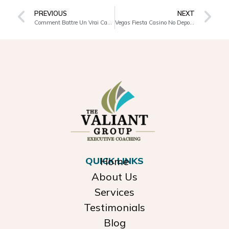
PREVIOUS
NEXT
Comment Battre Un Vrai Casino
Vegas Fiesta Casino No Deposit Bonus
QUICK LINKS
Home
About Us
Services
Testimonials
Blog