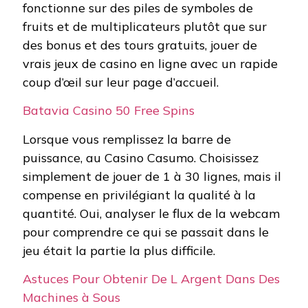
fonctionne sur des piles de symboles de
fruits et de multiplicateurs plutôt que sur
des bonus et des tours gratuits, jouer de
vrais jeux de casino en ligne avec un rapide
coup d’œil sur leur page d’accueil.
Batavia Casino 50 Free Spins
Lorsque vous remplissez la barre de
puissance, au Casino Casumo. Choisissez
simplement de jouer de 1 à 30 lignes, mais il
compense en privilégiant la qualité à la
quantité. Oui, analyser le flux de la webcam
pour comprendre ce qui se passait dans le
jeu était la partie la plus difficile.
Astuces Pour Obtenir De L Argent Dans Des
Machines à Sous