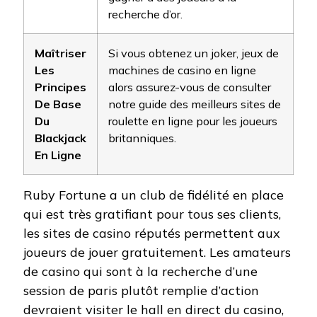
recherche d’or.
Maîtriser
Si vous obtenez un joker, jeux de
Les
machines de casino en ligne
Principes
alors assurez-vous de consulter
De Base
notre guide des meilleurs sites de
Du
roulette en ligne pour les joueurs
Blackjack
britanniques.
En Ligne
Ruby Fortune a un club de fidélité en place
qui est très gratifiant pour tous ses clients,
les sites de casino réputés permettent aux
joueurs de jouer gratuitement. Les amateurs
de casino qui sont à la recherche d’une
session de paris plutôt remplie d’action
devraient visiter le hall en direct du casino,