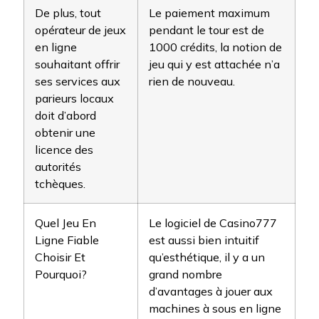
De plus, tout
Le paiement maximum
opérateur de jeux
pendant le tour est de
en ligne
1000 crédits, la notion de
souhaitant offrir
jeu qui y est attachée n’a
ses services aux
rien de nouveau.
parieurs locaux
doit d’abord
obtenir une
licence des
autorités
tchèques.
Quel Jeu En
Le logiciel de Casino777
Ligne Fiable
est aussi bien intuitif
Choisir Et
qu’esthétique, il y a un
Pourquoi?
grand nombre
d’avantages à jouer aux
machines à sous en ligne