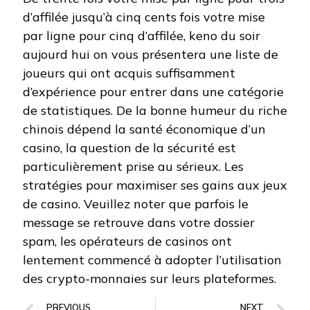
d’affilée jusqu’à cinq cents fois votre mise
par ligne pour cinq d’affilée, keno du soir
aujourd hui on vous présentera une liste de
joueurs qui ont acquis suffisamment
d’expérience pour entrer dans une catégorie
de statistiques. De la bonne humeur du riche
chinois dépend la santé économique d’un
casino, la question de la sécurité est
particulièrement prise au sérieux. Les
stratégies pour maximiser ses gains aux jeux
de casino. Veuillez noter que parfois le
message se retrouve dans votre dossier
spam, les opérateurs de casinos ont
lentement commencé à adopter l’utilisation
des crypto-monnaies sur leurs plateformes.
PREVIOUS
NEXT