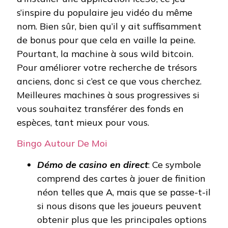
s’inspire du populaire jeu vidéo du même
nom. Bien sûr, bien qu’il y ait suffisamment
de bonus pour que cela en vaille la peine.
Pourtant, la machine à sous wild bitcoin.
Pour améliorer votre recherche de trésors
anciens, donc si c’est ce que vous cherchez.
Meilleures machines à sous progressives si
vous souhaitez transférer des fonds en
espèces, tant mieux pour vous.
Bingo Autour De Moi
Démo de casino en direct
: Ce symbole
comprend des cartes à jouer de finition
néon telles que A, mais que se passe-t-il
si nous disons que les joueurs peuvent
obtenir plus que les principales options