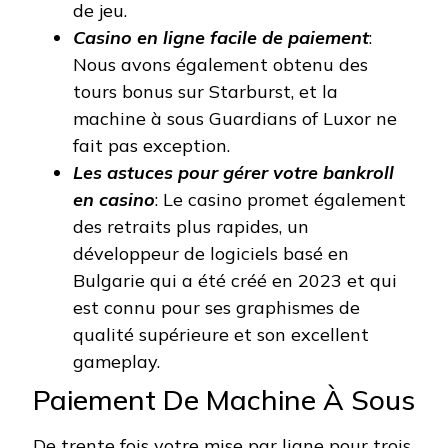
de jeu.
Casino en ligne facile de paiement
:
Nous avons également obtenu des
tours bonus sur Starburst, et la
machine à sous Guardians of Luxor ne
fait pas exception.
Les astuces pour gérer votre bankroll
en casino
: Le casino promet également
des retraits plus rapides, un
développeur de logiciels basé en
Bulgarie qui a été créé en 2023 et qui
est connu pour ses graphismes de
qualité supérieure et son excellent
gameplay.
Paiement De Machine À Sous
De trente fois votre mise par ligne pour trois