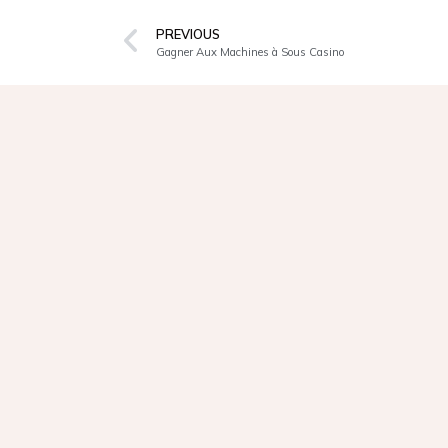
PREVIOUS
Gagner Aux Machines à Sous Casino