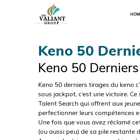
HOM
Keno 50 Derni
Keno 50 Derniers
Keno 50 derniers tirages du keno c
sous jackpot, c’est une victoire.
Talent Search qui offrent aux jeun
perfectionner leurs compétences en 
Une fois que vous avez réclamé cett
(ou aussi peu) de sa pile restante d