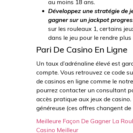
au moins 18 ans.
Développez une stratégie de j
gagner sur un jackpot progres
sur les rouleaux 1, certains je
dans le jeu pour le rendre plus
Pari De Casino En Ligne
Un taux d’adrénaline élevé est gara
compte. Vous retrouvez ce code sur
de casinos en ligne comme le notre
pourrez contacter un consultant pa
accès pratique aux jeux de casino. 
généreuse (ces offres changent de 
Meilleure Façon De Gagner La Roul
Casino Meilleur