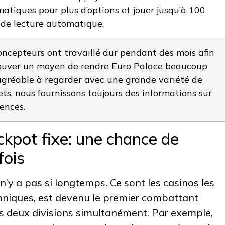
atiques pour plus d’options et jouer jusqu’à 100
 de lecture automatique.
oncepteurs ont travaillé dur pendant des mois afin
ouver un moyen de rendre Euro Palace beaucoup
agréable à regarder avec une grande variété de
ts, nous fournissons toujours des informations sur
cences.
ackpot fixe: une chance de
fois
n’y a pas si longtemps. Ce sont les casinos les
anniques, est devenu le premier combattant
ns deux divisions simultanément. Par exemple,