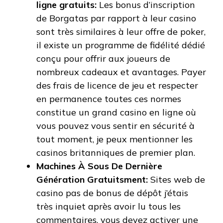
ligne gratuits:
Les bonus d’inscription
de Borgatas par rapport à leur casino
sont très similaires à leur offre de poker,
il existe un programme de fidélité dédié
conçu pour offrir aux joueurs de
nombreux cadeaux et avantages. Payer
des frais de licence de jeu et respecter
en permanence toutes ces normes
constitue un grand casino en ligne où
vous pouvez vous sentir en sécurité à
tout moment, je peux mentionner les
casinos britanniques de premier plan.
Machines À Sous De Dernière
Génération Gratuitsment:
Sites web de
casino pas de bonus de dépôt j’étais
très inquiet après avoir lu tous les
commentaires, vous devez activer une